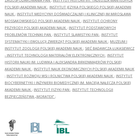
ZAGOSPODAROWANIA PAN
;
INSTYTUT HISTORII im. TADEUSZA MANTEUFFLA
POLSKIEJ AKADEMII NAUK
;
INSTYTUT JĘZYKA POLSKIEGO POLSKIEJ AKADEMII
NAUK
;
INSTYTUT MEDYCYNY DOŚWIADCZALNEJ I KLINICZNEJ IM.MIROSŁAWA
MOSSAKOWSKIEGO POLSKIEJ AKADEMII NAUK
;
INSTYTUT OCHRONY
PRZYRODY POLSKIEJ AKADEMII NAUK
;
INSTYTUT PODSTAWOWYCH
PROBLEMÓW TECHNIKI PAN
;
INSTYTUT SLAWISTYKI PAN
;
INSTYTUT
SYSTEMATYKI I EWOLUCJI ZWIERZĄT POLSKIEJ AKADEMII NAUK
;
MUZEUM I
INSTYTUT ZOOLOGII POLSKIEJ AKADEMII NAUK
;
SIEĆ BADAWCZA ŁUKASIEWICZ
- INSTYTUT TECHNOLOGII MATERIAŁÓW ELEKTRONICZNYCH
;
INSTYTUT
HISTORII NAUKI IM. LUDWIKA I ALEKSANDRA BIRKENMAJERÓW POLSKIEJ
AKADEMII NAUK
;
INSTYTUT NAUK EKONOMICZNYCH POLSKIEJ AKADEMII NAUK
;
INSTYTUT ROZWOJU WSI I ROLNICTWA POLSKIEJ AKADEMII NAUK
;
INSTYTUT
BIOCYBERNETYKI I INŻYNIERII BIOMEDYCZNEJ IM. MACIEJA NAŁĘCZA POLSKIEJ
AKADEMII NAUK
;
INSTYTUT FIZYKI PAN
;
INSTYTUT TECHNOLOGII
BEZPIECZEŃSTWA „MORATEX”
;