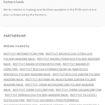
Partners funds
Works related to making new facilities available in the RCIN service are
also co-financed by the Partners.
PARTNERSHIP:
Website created by
INSTYTUT MATEMATYCZNY PAN
;
INSTYTUT ARCHEOLOGII I ETNOLOGII
POLSKIEJ AKADEMII NAUK
;
INSTYTUT BADAŃ LITERACKICH POLSKIEJ AKADEMII
NAUK
;
INSTYTUT BADAŃ SYSTEMOWYCH PAN
;
INSTYTUT BADAWCZY
LEŚNICTWA
;
INSTYTUT BIOLOGII DOŚWIADCZALNEJ IM. MARCELEGO
NENCKIEGO POLSKIEJ AKADEMII NAUK
;
INSTYTUT BIOLOGII SSAKÓW POLSKIEJ
AKADEMII NAUK
;
INSTYTUT BOTANIKI IM. WŁADYSŁAWA SZAFERA POLSKIEJ
AKADEMII NAUK
;
INSTYTUT CHEMII BIOORGANICZNEJ POLSKIEJ AKADEMII
NAUK
;
INSTYTUT CHEMII FIZYCZNEJ PAN
;
INSTYTUT CHEMII ORGANICZNEJ PAN
;
INSTYTUT DENDROLOGII POLSKIEJ AKADEMII NAUK
;
INSTYTUT FILOZOFII I
SOCJOLOGII PAN
;
INSTYTUT GEOGRAFII I PRZESTRZENNEGO