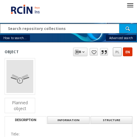
How to search...
Advanced search
OBJECT
PL
EN
Planned
object
DESCRIPTION
INFORMATION
STRUCTURE
Title: