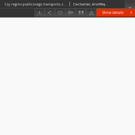
Czy regres publicznego transportu zbiorowego na obszarach górskich prowadzi do rozwoju niezrównoważonego? Przykład z Beskidu Niskiego i Bieszczad = Does regression in public transport in naturally-valuable areas lead to unsustainable development? A case study involving Poland’s Low Beskids and Bieszczady Mountains
Ciechański, ArielWięckowski, Marek (1971– )Michniak, Daniel
Show details