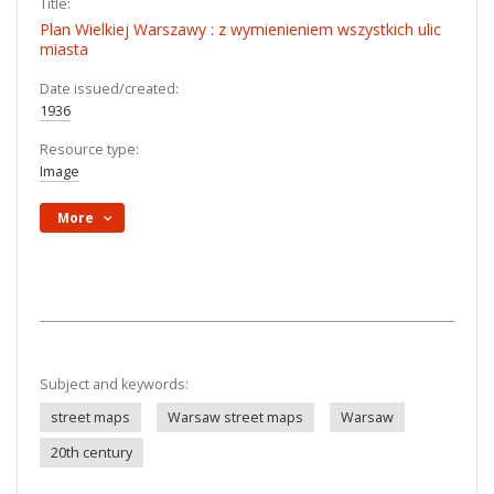
Title:
Plan Wielkiej Warszawy : z wymienieniem wszystkich ulic
miasta
Date issued/created:
1936
Resource type:
Image
More
Subject and keywords:
street maps
Warsaw street maps
Warsaw
20th century