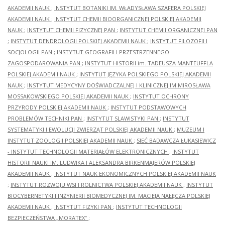
AKADEMII NAUK
;
INSTYTUT BOTANIKI IM. WŁADYSŁAWA SZAFERA POLSKIEJ
AKADEMII NAUK
;
INSTYTUT CHEMII BIOORGANICZNEJ POLSKIEJ AKADEMII
NAUK
;
INSTYTUT CHEMII FIZYCZNEJ PAN
;
INSTYTUT CHEMII ORGANICZNEJ PAN
;
INSTYTUT DENDROLOGII POLSKIEJ AKADEMII NAUK
;
INSTYTUT FILOZOFII I
SOCJOLOGII PAN
;
INSTYTUT GEOGRAFII I PRZESTRZENNEGO
ZAGOSPODAROWANIA PAN
;
INSTYTUT HISTORII im. TADEUSZA MANTEUFFLA
POLSKIEJ AKADEMII NAUK
;
INSTYTUT JĘZYKA POLSKIEGO POLSKIEJ AKADEMII
NAUK
;
INSTYTUT MEDYCYNY DOŚWIADCZALNEJ I KLINICZNEJ IM.MIROSŁAWA
MOSSAKOWSKIEGO POLSKIEJ AKADEMII NAUK
;
INSTYTUT OCHRONY
PRZYRODY POLSKIEJ AKADEMII NAUK
;
INSTYTUT PODSTAWOWYCH
PROBLEMÓW TECHNIKI PAN
;
INSTYTUT SLAWISTYKI PAN
;
INSTYTUT
SYSTEMATYKI I EWOLUCJI ZWIERZĄT POLSKIEJ AKADEMII NAUK
;
MUZEUM I
INSTYTUT ZOOLOGII POLSKIEJ AKADEMII NAUK
;
SIEĆ BADAWCZA ŁUKASIEWICZ
- INSTYTUT TECHNOLOGII MATERIAŁÓW ELEKTRONICZNYCH
;
INSTYTUT
HISTORII NAUKI IM. LUDWIKA I ALEKSANDRA BIRKENMAJERÓW POLSKIEJ
AKADEMII NAUK
;
INSTYTUT NAUK EKONOMICZNYCH POLSKIEJ AKADEMII NAUK
;
INSTYTUT ROZWOJU WSI I ROLNICTWA POLSKIEJ AKADEMII NAUK
;
INSTYTUT
BIOCYBERNETYKI I INŻYNIERII BIOMEDYCZNEJ IM. MACIEJA NAŁĘCZA POLSKIEJ
AKADEMII NAUK
;
INSTYTUT FIZYKI PAN
;
INSTYTUT TECHNOLOGII
BEZPIECZEŃSTWA „MORATEX”
;