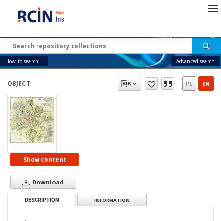
How to search...
Advanced search
OBJECT
PL
EN
Show content
Download
DESCRIPTION
INFORMATION