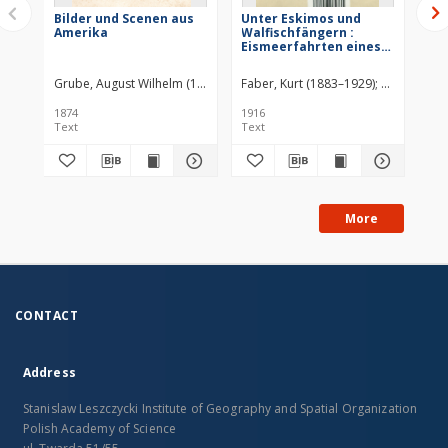
Bilder und Scenen aus
Unter Eskimos und
Da
Amerika
Walfischfängern :
En
Eismeerfahrten eines
be
jungen Deutschen
Grube, August Wilhelm (1816–1884)
Faber, Kurt (1883–1929)
J.-F.-Steinkopf-Verlag. Wydawca
Robert Lutz
Ros
1874
1916
192
Text
Text
Tex
More
CONTACT
Address
Stanislaw Leszczycki Institute of Geography and Spatial Organization
Polish Academy of Science