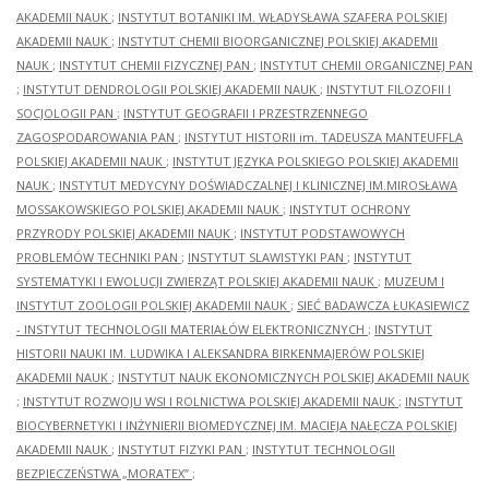
AKADEMII NAUK
;
INSTYTUT BOTANIKI IM. WŁADYSŁAWA SZAFERA POLSKIEJ
AKADEMII NAUK
;
INSTYTUT CHEMII BIOORGANICZNEJ POLSKIEJ AKADEMII
NAUK
;
INSTYTUT CHEMII FIZYCZNEJ PAN
;
INSTYTUT CHEMII ORGANICZNEJ PAN
;
INSTYTUT DENDROLOGII POLSKIEJ AKADEMII NAUK
;
INSTYTUT FILOZOFII I
SOCJOLOGII PAN
;
INSTYTUT GEOGRAFII I PRZESTRZENNEGO
ZAGOSPODAROWANIA PAN
;
INSTYTUT HISTORII im. TADEUSZA MANTEUFFLA
POLSKIEJ AKADEMII NAUK
;
INSTYTUT JĘZYKA POLSKIEGO POLSKIEJ AKADEMII
NAUK
;
INSTYTUT MEDYCYNY DOŚWIADCZALNEJ I KLINICZNEJ IM.MIROSŁAWA
MOSSAKOWSKIEGO POLSKIEJ AKADEMII NAUK
;
INSTYTUT OCHRONY
PRZYRODY POLSKIEJ AKADEMII NAUK
;
INSTYTUT PODSTAWOWYCH
PROBLEMÓW TECHNIKI PAN
;
INSTYTUT SLAWISTYKI PAN
;
INSTYTUT
SYSTEMATYKI I EWOLUCJI ZWIERZĄT POLSKIEJ AKADEMII NAUK
;
MUZEUM I
INSTYTUT ZOOLOGII POLSKIEJ AKADEMII NAUK
;
SIEĆ BADAWCZA ŁUKASIEWICZ
- INSTYTUT TECHNOLOGII MATERIAŁÓW ELEKTRONICZNYCH
;
INSTYTUT
HISTORII NAUKI IM. LUDWIKA I ALEKSANDRA BIRKENMAJERÓW POLSKIEJ
AKADEMII NAUK
;
INSTYTUT NAUK EKONOMICZNYCH POLSKIEJ AKADEMII NAUK
;
INSTYTUT ROZWOJU WSI I ROLNICTWA POLSKIEJ AKADEMII NAUK
;
INSTYTUT
BIOCYBERNETYKI I INŻYNIERII BIOMEDYCZNEJ IM. MACIEJA NAŁĘCZA POLSKIEJ
AKADEMII NAUK
;
INSTYTUT FIZYKI PAN
;
INSTYTUT TECHNOLOGII
BEZPIECZEŃSTWA „MORATEX”
;