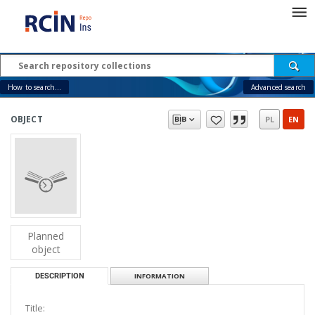
How to search...
Advanced search
OBJECT
PL
EN
Planned
object
DESCRIPTION
INFORMATION
Title: