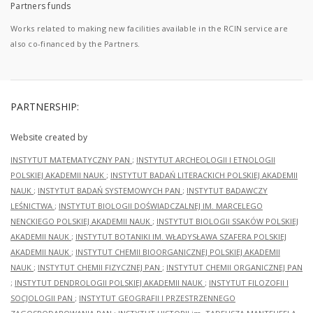
Partners funds
Works related to making new facilities available in the RCIN service are
also co-financed by the Partners.
PARTNERSHIP:
Website created by
INSTYTUT MATEMATYCZNY PAN
;
INSTYTUT ARCHEOLOGII I ETNOLOGII
POLSKIEJ AKADEMII NAUK
;
INSTYTUT BADAŃ LITERACKICH POLSKIEJ AKADEMII
NAUK
;
INSTYTUT BADAŃ SYSTEMOWYCH PAN
;
INSTYTUT BADAWCZY
LEŚNICTWA
;
INSTYTUT BIOLOGII DOŚWIADCZALNEJ IM. MARCELEGO
NENCKIEGO POLSKIEJ AKADEMII NAUK
;
INSTYTUT BIOLOGII SSAKÓW POLSKIEJ
AKADEMII NAUK
;
INSTYTUT BOTANIKI IM. WŁADYSŁAWA SZAFERA POLSKIEJ
AKADEMII NAUK
;
INSTYTUT CHEMII BIOORGANICZNEJ POLSKIEJ AKADEMII
NAUK
;
INSTYTUT CHEMII FIZYCZNEJ PAN
;
INSTYTUT CHEMII ORGANICZNEJ PAN
;
INSTYTUT DENDROLOGII POLSKIEJ AKADEMII NAUK
;
INSTYTUT FILOZOFII I
SOCJOLOGII PAN
;
INSTYTUT GEOGRAFII I PRZESTRZENNEGO