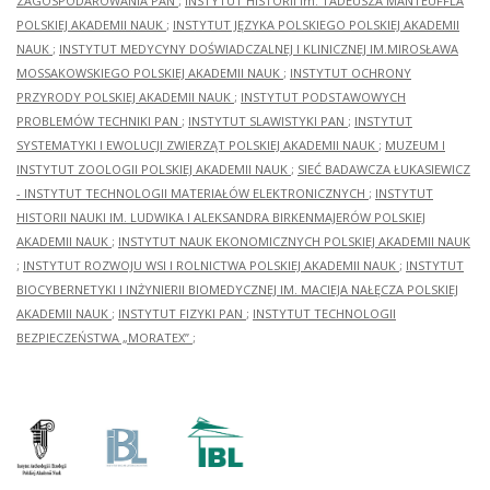
ZAGOSPODAROWANIA PAN
;
INSTYTUT HISTORII im. TADEUSZA MANTEUFFLA
POLSKIEJ AKADEMII NAUK
;
INSTYTUT JĘZYKA POLSKIEGO POLSKIEJ AKADEMII
NAUK
;
INSTYTUT MEDYCYNY DOŚWIADCZALNEJ I KLINICZNEJ IM.MIROSŁAWA
MOSSAKOWSKIEGO POLSKIEJ AKADEMII NAUK
;
INSTYTUT OCHRONY
PRZYRODY POLSKIEJ AKADEMII NAUK
;
INSTYTUT PODSTAWOWYCH
PROBLEMÓW TECHNIKI PAN
;
INSTYTUT SLAWISTYKI PAN
;
INSTYTUT
SYSTEMATYKI I EWOLUCJI ZWIERZĄT POLSKIEJ AKADEMII NAUK
;
MUZEUM I
INSTYTUT ZOOLOGII POLSKIEJ AKADEMII NAUK
;
SIEĆ BADAWCZA ŁUKASIEWICZ
- INSTYTUT TECHNOLOGII MATERIAŁÓW ELEKTRONICZNYCH
;
INSTYTUT
HISTORII NAUKI IM. LUDWIKA I ALEKSANDRA BIRKENMAJERÓW POLSKIEJ
AKADEMII NAUK
;
INSTYTUT NAUK EKONOMICZNYCH POLSKIEJ AKADEMII NAUK
;
INSTYTUT ROZWOJU WSI I ROLNICTWA POLSKIEJ AKADEMII NAUK
;
INSTYTUT
BIOCYBERNETYKI I INŻYNIERII BIOMEDYCZNEJ IM. MACIEJA NAŁĘCZA POLSKIEJ
AKADEMII NAUK
;
INSTYTUT FIZYKI PAN
;
INSTYTUT TECHNOLOGII
BEZPIECZEŃSTWA „MORATEX”
;