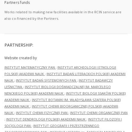
Partners funds
Works related to making new facilities available in the RCIN service are
also co-financed by the Partners.
PARTNERSHIP:
Website created by
INSTYTUT MATEMATYCZNY PAN
;
INSTYTUT ARCHEOLOGII I ETNOLOGII
POLSKIEJ AKADEMII NAUK
;
INSTYTUT BADAŃ LITERACKICH POLSKIEJ AKADEMII
NAUK
;
INSTYTUT BADAŃ SYSTEMOWYCH PAN
;
INSTYTUT BADAWCZY
LEŚNICTWA
;
INSTYTUT BIOLOGII DOŚWIADCZALNEJ IM. MARCELEGO
NENCKIEGO POLSKIEJ AKADEMII NAUK
;
INSTYTUT BIOLOGII SSAKÓW POLSKIEJ
AKADEMII NAUK
;
INSTYTUT BOTANIKI IM. WŁADYSŁAWA SZAFERA POLSKIEJ
AKADEMII NAUK
;
INSTYTUT CHEMII BIOORGANICZNEJ POLSKIEJ AKADEMII
NAUK
;
INSTYTUT CHEMII FIZYCZNEJ PAN
;
INSTYTUT CHEMII ORGANICZNEJ PAN
;
INSTYTUT DENDROLOGII POLSKIEJ AKADEMII NAUK
;
INSTYTUT FILOZOFII I
SOCJOLOGII PAN
;
INSTYTUT GEOGRAFII I PRZESTRZENNEGO