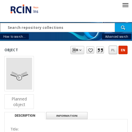
How to search...
Advanced search
OBJECT
PL
EN
Planned
object
DESCRIPTION
INFORMATION
Title: