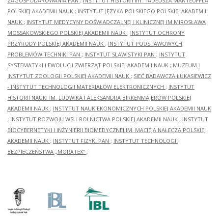
ZAGOSPODAROWANIA PAN
;
INSTYTUT HISTORII im. TADEUSZA MANTEUFFLA
POLSKIEJ AKADEMII NAUK
;
INSTYTUT JĘZYKA POLSKIEGO POLSKIEJ AKADEMII
NAUK
;
INSTYTUT MEDYCYNY DOŚWIADCZALNEJ I KLINICZNEJ IM.MIROSŁAWA
MOSSAKOWSKIEGO POLSKIEJ AKADEMII NAUK
;
INSTYTUT OCHRONY
PRZYRODY POLSKIEJ AKADEMII NAUK
;
INSTYTUT PODSTAWOWYCH
PROBLEMÓW TECHNIKI PAN
;
INSTYTUT SLAWISTYKI PAN
;
INSTYTUT
SYSTEMATYKI I EWOLUCJI ZWIERZĄT POLSKIEJ AKADEMII NAUK
;
MUZEUM I
INSTYTUT ZOOLOGII POLSKIEJ AKADEMII NAUK
;
SIEĆ BADAWCZA ŁUKASIEWICZ
- INSTYTUT TECHNOLOGII MATERIAŁÓW ELEKTRONICZNYCH
;
INSTYTUT
HISTORII NAUKI IM. LUDWIKA I ALEKSANDRA BIRKENMAJERÓW POLSKIEJ
AKADEMII NAUK
;
INSTYTUT NAUK EKONOMICZNYCH POLSKIEJ AKADEMII NAUK
;
INSTYTUT ROZWOJU WSI I ROLNICTWA POLSKIEJ AKADEMII NAUK
;
INSTYTUT
BIOCYBERNETYKI I INŻYNIERII BIOMEDYCZNEJ IM. MACIEJA NAŁĘCZA POLSKIEJ
AKADEMII NAUK
;
INSTYTUT FIZYKI PAN
;
INSTYTUT TECHNOLOGII
BEZPIECZEŃSTWA „MORATEX”
;