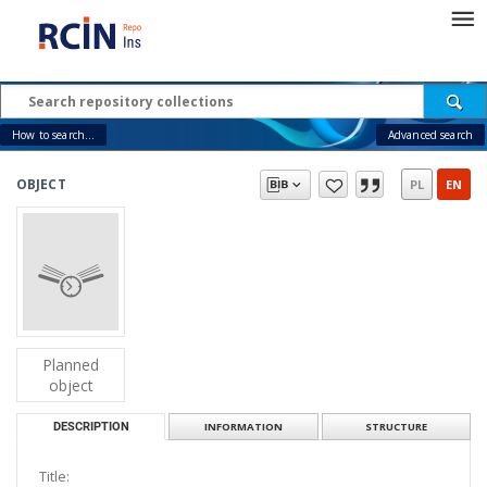
How to search...
Advanced search
OBJECT
PL
EN
Planned
object
DESCRIPTION
INFORMATION
STRUCTURE
Title: