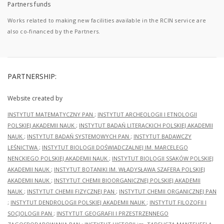
Partners funds
Works related to making new facilities available in the RCIN service are
also co-financed by the Partners.
PARTNERSHIP:
Website created by
INSTYTUT MATEMATYCZNY PAN
;
INSTYTUT ARCHEOLOGII I ETNOLOGII
POLSKIEJ AKADEMII NAUK
;
INSTYTUT BADAŃ LITERACKICH POLSKIEJ AKADEMII
NAUK
;
INSTYTUT BADAŃ SYSTEMOWYCH PAN
;
INSTYTUT BADAWCZY
LEŚNICTWA
;
INSTYTUT BIOLOGII DOŚWIADCZALNEJ IM. MARCELEGO
NENCKIEGO POLSKIEJ AKADEMII NAUK
;
INSTYTUT BIOLOGII SSAKÓW POLSKIEJ
AKADEMII NAUK
;
INSTYTUT BOTANIKI IM. WŁADYSŁAWA SZAFERA POLSKIEJ
AKADEMII NAUK
;
INSTYTUT CHEMII BIOORGANICZNEJ POLSKIEJ AKADEMII
NAUK
;
INSTYTUT CHEMII FIZYCZNEJ PAN
;
INSTYTUT CHEMII ORGANICZNEJ PAN
;
INSTYTUT DENDROLOGII POLSKIEJ AKADEMII NAUK
;
INSTYTUT FILOZOFII I
SOCJOLOGII PAN
;
INSTYTUT GEOGRAFII I PRZESTRZENNEGO