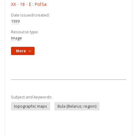
XX - 18 - E : Polʹša
Date issued/created:
1939
Resource type:
Image
More
Subject and keywords:
topographic maps
Bula (Belarus; region)