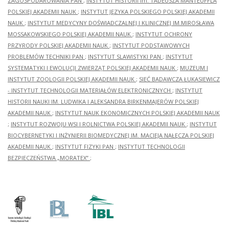
ZAGOSPODAROWANIA PAN
;
INSTYTUT HISTORII im. TADEUSZA MANTEUFFLA
POLSKIEJ AKADEMII NAUK
;
INSTYTUT JĘZYKA POLSKIEGO POLSKIEJ AKADEMII
NAUK
;
INSTYTUT MEDYCYNY DOŚWIADCZALNEJ I KLINICZNEJ IM.MIROSŁAWA
MOSSAKOWSKIEGO POLSKIEJ AKADEMII NAUK
;
INSTYTUT OCHRONY
PRZYRODY POLSKIEJ AKADEMII NAUK
;
INSTYTUT PODSTAWOWYCH
PROBLEMÓW TECHNIKI PAN
;
INSTYTUT SLAWISTYKI PAN
;
INSTYTUT
SYSTEMATYKI I EWOLUCJI ZWIERZĄT POLSKIEJ AKADEMII NAUK
;
MUZEUM I
INSTYTUT ZOOLOGII POLSKIEJ AKADEMII NAUK
;
SIEĆ BADAWCZA ŁUKASIEWICZ
- INSTYTUT TECHNOLOGII MATERIAŁÓW ELEKTRONICZNYCH
;
INSTYTUT
HISTORII NAUKI IM. LUDWIKA I ALEKSANDRA BIRKENMAJERÓW POLSKIEJ
AKADEMII NAUK
;
INSTYTUT NAUK EKONOMICZNYCH POLSKIEJ AKADEMII NAUK
;
INSTYTUT ROZWOJU WSI I ROLNICTWA POLSKIEJ AKADEMII NAUK
;
INSTYTUT
BIOCYBERNETYKI I INŻYNIERII BIOMEDYCZNEJ IM. MACIEJA NAŁĘCZA POLSKIEJ
AKADEMII NAUK
;
INSTYTUT FIZYKI PAN
;
INSTYTUT TECHNOLOGII
BEZPIECZEŃSTWA „MORATEX”
;