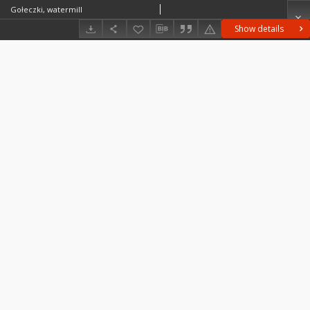
Gołeczki, watermill
Show details