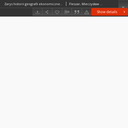
Zarys historii geografii ekonomicznej w Polsce do 1939 r. = Economic geography in Poland up to 1939 = Ekonomičeskaâ geografiâ v Pol'še do 1939 g
Fleszar, Mieczysław (1915–1973)
Show details