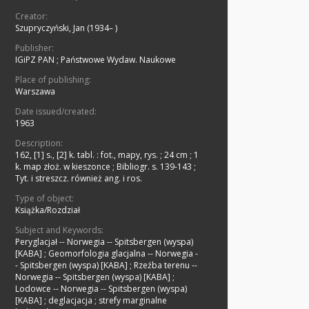
Creator:
Szupryczyński, Jan (1934– )
Publisher:
IGiPZ PAN
;
Państwowe Wydaw. Naukowe
Place of publishing:
Warszawa
Date issued/created:
1963
Description:
162, [1] s., [2] k. tabl. : fot., mapy, rys. ; 24 cm
;
1
k. map złoż. w kieszonce
;
Bibliogr. s. 139-143
;
Tyt. i streszcz. również ang. i ros.
Type of object:
Książka/Rozdział
Subject and Keywords:
Peryglacjał -- Norwegia -- Spitsbergen (wyspa)
[KABA]
;
Geomorfologia glacjalna -- Norwegia -
- Spitsbergen (wyspa) [KABA]
;
Rzeźba terenu --
Norwegia -- Spitsbergen (wyspa) [KABA]
;
Lodowce -- Norwegia -- Spitsbergen (wyspa)
[KABA]
;
deglacjacja
;
strefy marginalne