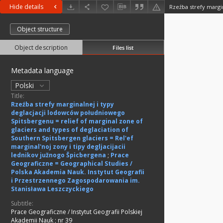
Hide details
Object structure
Object description
Files list
Metadata language
Polski
Title:
Rzeźba strefy marginalnej i typy
deglacjacji lodowców południowego
Spitsbergenu = relief of marginal zone of
glaciers and types of deglaciation of
Southern Spitsbergen glaciers = Rel'ef
marginal'noj zony i tipy degljacijacii
lednikov južnogo Špicbergena
;
Prace
Geograficzne = Geographical Studies /
Polska Akademia Nauk. Instytut Geografii
i Przestrzennego Zagospodarowania im.
Stanisława Leszczyckiego
Subtitle:
Prace Geograficzne / Instytut Geografii Polskiej
Akademii Nauk ; nr 39