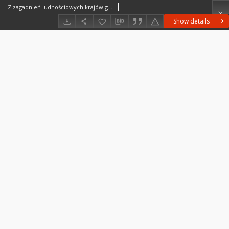
Z zagadnień ludnościowych krajów gospodarczo słabo rozwiniętych = On population problems in developing countries = Problemy naseleniâ v èkonomičeski slaborazvityh stranah
Show details