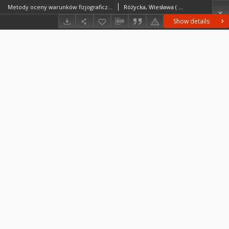
Metody oceny warunków fizjograficznych dla potrzeb planowania przestrzennego miast = Methods of evaluating physiographic conditions for town planning purposes = Metody ocenki fiziografičeskih uslovij dla nužd planirovaniâ gorodov
Różycka, Wiesława ( –2004)
Show details