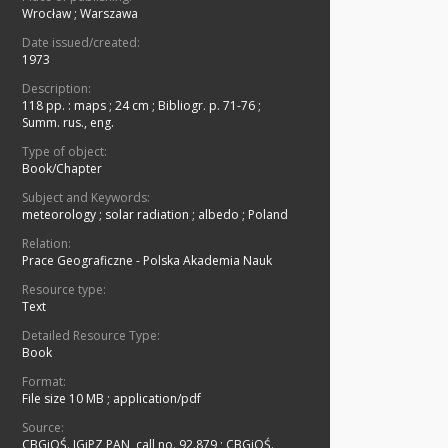
Wrocław
;
Warszawa
Date issued/created:
1973
Description:
118 pp. : maps ; 24 cm
;
Bibliogr. p. 71-76
;
Summ. rus., eng.
Type of object:
Book/Chapter
Subject and Keywords:
meteorology
;
solar radiation
;
albedo
;
Poland
Relation:
Prace Geograficzne - Polska Akademia Nauk
Resource type:
Text
Detailed Resource Type:
Book
Format:
File size 10 MB
;
application/pdf
Source:
CBGiOŚ. IGiPZ PAN, call no. 92.879
;
CBGiOŚ.