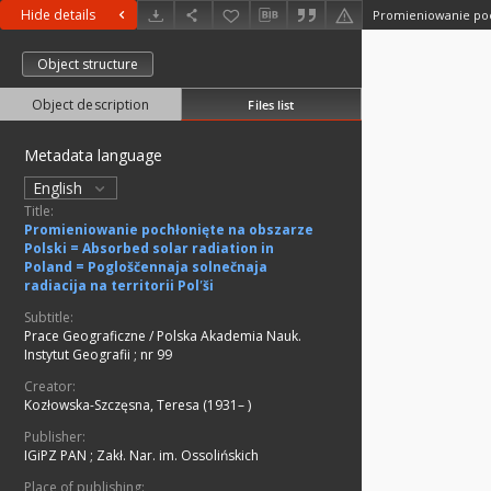
Hide details
Object structure
Object description
Files list
Metadata language
English
Title:
Promieniowanie pochłonięte na obszarze
Polski = Absorbed solar radiation in
Poland = Pogloščennaja solnečnaja
radiacija na territorii Polʹši
Subtitle:
Prace Geograficzne / Polska Akademia Nauk.
Instytut Geografii ; nr 99
Creator:
Kozłowska-Szczęsna, Teresa (1931– )
Publisher:
IGiPZ PAN
;
Zakł. Nar. im. Ossolińskich
Place of publishing: