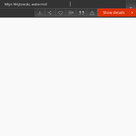
Młyn Wójtowski, watermill
Show details