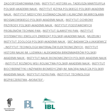
ZAGOSPODAROWANIA PAN
;
INSTYTUT HISTORII im. TADEUSZA MANTEUFFLA
POLSKIEJ AKADEMII NAUK
;
INSTYTUT JĘZYKA POLSKIEGO POLSKIEJ AKADEMII
NAUK
;
INSTYTUT MEDYCYNY DOŚWIADCZALNEJ I KLINICZNEJ IM.MIROSŁAWA
MOSSAKOWSKIEGO POLSKIEJ AKADEMII NAUK
;
INSTYTUT OCHRONY
PRZYRODY POLSKIEJ AKADEMII NAUK
;
INSTYTUT PODSTAWOWYCH
PROBLEMÓW TECHNIKI PAN
;
INSTYTUT SLAWISTYKI PAN
;
INSTYTUT
SYSTEMATYKI I EWOLUCJI ZWIERZĄT POLSKIEJ AKADEMII NAUK
;
MUZEUM I
INSTYTUT ZOOLOGII POLSKIEJ AKADEMII NAUK
;
SIEĆ BADAWCZA ŁUKASIEWICZ
- INSTYTUT TECHNOLOGII MATERIAŁÓW ELEKTRONICZNYCH
;
INSTYTUT
HISTORII NAUKI IM. LUDWIKA I ALEKSANDRA BIRKENMAJERÓW POLSKIEJ
AKADEMII NAUK
;
INSTYTUT NAUK EKONOMICZNYCH POLSKIEJ AKADEMII NAUK
;
INSTYTUT ROZWOJU WSI I ROLNICTWA POLSKIEJ AKADEMII NAUK
;
INSTYTUT
BIOCYBERNETYKI I INŻYNIERII BIOMEDYCZNEJ IM. MACIEJA NAŁĘCZA POLSKIEJ
AKADEMII NAUK
;
INSTYTUT FIZYKI PAN
;
INSTYTUT TECHNOLOGII
BEZPIECZEŃSTWA „MORATEX”
;