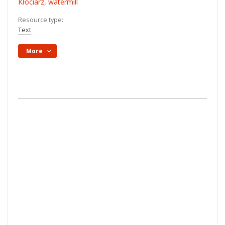
Kłóciarz, watermill
Resource type:
Text
More