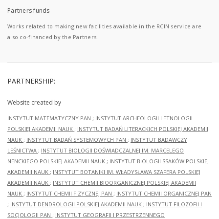
Partners funds
Works related to making new facilities available in the RCIN service are
also co-financed by the Partners.
PARTNERSHIP:
Website created by
INSTYTUT MATEMATYCZNY PAN
;
INSTYTUT ARCHEOLOGII I ETNOLOGII
POLSKIEJ AKADEMII NAUK
;
INSTYTUT BADAŃ LITERACKICH POLSKIEJ AKADEMII
NAUK
;
INSTYTUT BADAŃ SYSTEMOWYCH PAN
;
INSTYTUT BADAWCZY
LEŚNICTWA
;
INSTYTUT BIOLOGII DOŚWIADCZALNEJ IM. MARCELEGO
NENCKIEGO POLSKIEJ AKADEMII NAUK
;
INSTYTUT BIOLOGII SSAKÓW POLSKIEJ
AKADEMII NAUK
;
INSTYTUT BOTANIKI IM. WŁADYSŁAWA SZAFERA POLSKIEJ
AKADEMII NAUK
;
INSTYTUT CHEMII BIOORGANICZNEJ POLSKIEJ AKADEMII
NAUK
;
INSTYTUT CHEMII FIZYCZNEJ PAN
;
INSTYTUT CHEMII ORGANICZNEJ PAN
;
INSTYTUT DENDROLOGII POLSKIEJ AKADEMII NAUK
;
INSTYTUT FILOZOFII I
SOCJOLOGII PAN
;
INSTYTUT GEOGRAFII I PRZESTRZENNEGO