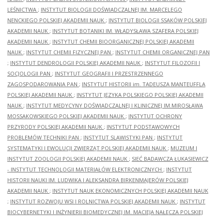
LEŚNICTWA
;
INSTYTUT BIOLOGII DOŚWIADCZALNEJ IM. MARCELEGO
NENCKIEGO POLSKIEJ AKADEMII NAUK
;
INSTYTUT BIOLOGII SSAKÓW POLSKIEJ
AKADEMII NAUK
;
INSTYTUT BOTANIKI IM. WŁADYSŁAWA SZAFERA POLSKIEJ
AKADEMII NAUK
;
INSTYTUT CHEMII BIOORGANICZNEJ POLSKIEJ AKADEMII
NAUK
;
INSTYTUT CHEMII FIZYCZNEJ PAN
;
INSTYTUT CHEMII ORGANICZNEJ PAN
;
INSTYTUT DENDROLOGII POLSKIEJ AKADEMII NAUK
;
INSTYTUT FILOZOFII I
SOCJOLOGII PAN
;
INSTYTUT GEOGRAFII I PRZESTRZENNEGO
ZAGOSPODAROWANIA PAN
;
INSTYTUT HISTORII im. TADEUSZA MANTEUFFLA
POLSKIEJ AKADEMII NAUK
;
INSTYTUT JĘZYKA POLSKIEGO POLSKIEJ AKADEMII
NAUK
;
INSTYTUT MEDYCYNY DOŚWIADCZALNEJ I KLINICZNEJ IM.MIROSŁAWA
MOSSAKOWSKIEGO POLSKIEJ AKADEMII NAUK
;
INSTYTUT OCHRONY
PRZYRODY POLSKIEJ AKADEMII NAUK
;
INSTYTUT PODSTAWOWYCH
PROBLEMÓW TECHNIKI PAN
;
INSTYTUT SLAWISTYKI PAN
;
INSTYTUT
SYSTEMATYKI I EWOLUCJI ZWIERZĄT POLSKIEJ AKADEMII NAUK
;
MUZEUM I
INSTYTUT ZOOLOGII POLSKIEJ AKADEMII NAUK
;
SIEĆ BADAWCZA ŁUKASIEWICZ
- INSTYTUT TECHNOLOGII MATERIAŁÓW ELEKTRONICZNYCH
;
INSTYTUT
HISTORII NAUKI IM. LUDWIKA I ALEKSANDRA BIRKENMAJERÓW POLSKIEJ
AKADEMII NAUK
;
INSTYTUT NAUK EKONOMICZNYCH POLSKIEJ AKADEMII NAUK
;
INSTYTUT ROZWOJU WSI I ROLNICTWA POLSKIEJ AKADEMII NAUK
;
INSTYTUT
BIOCYBERNETYKI I INŻYNIERII BIOMEDYCZNEJ IM. MACIEJA NAŁĘCZA POLSKIEJ