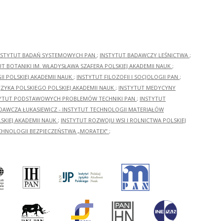
NSTYTUT BADAŃ SYSTEMOWYCH PAN
;
INSTYTUT BADAWCZY LEŚNICTWA
;
UT BOTANIKI IM. WŁADYSŁAWA SZAFERA POLSKIEJ AKADEMII NAUK
;
I POLSKIEJ AKADEMII NAUK
;
INSTYTUT FILOZOFII I SOCJOLOGII PAN
;
ĘZYKA POLSKIEGO POLSKIEJ AKADEMII NAUK
;
INSTYTUT MEDYCYNY
YTUT PODSTAWOWYCH PROBLEMÓW TECHNIKI PAN
;
INSTYTUT
ADAWCZA ŁUKASIEWICZ - INSTYTUT TECHNOLOGII MATERIAŁÓW
KIEJ AKADEMII NAUK
;
INSTYTUT ROZWOJU WSI I ROLNICTWA POLSKIEJ
CHNOLOGII BEZPIECZEŃSTWA „MORATEX”
;