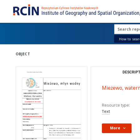
How to searc
OBJECT
DESCRIPT
Mieżewo, waterm
Resource type:
Text
More