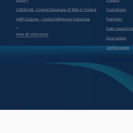
Library
Creator
CeBaDoM - Central Database of Mills in Poland
Contributor
millPOLstone - Central Millstones Database
Publisher
...
Date issued/cr
View all collections
Description
Unified name