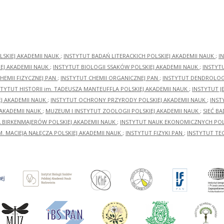
LSKIEJ AKADEMII NAUK
;
INSTYTUT BADAŃ LITERACKICH POLSKIEJ AKADEMII NAUK
;
I
EJ AKADEMII NAUK
;
INSTYTUT BIOLOGII SSAKÓW POLSKIEJ AKADEMII NAUK
;
INSTYT
HEMII FIZYCZNEJ PAN
;
INSTYTUT CHEMII ORGANICZNEJ PAN
;
INSTYTUT DENDROLOGI
STYTUT HISTORII im. TADEUSZA MANTEUFFLA POLSKIEJ AKADEMII NAUK
;
INSTYTUT J
EJ AKADEMII NAUK
;
INSTYTUT OCHRONY PRZYRODY POLSKIEJ AKADEMII NAUK
;
INST
 AKADEMII NAUK
;
MUZEUM I INSTYTUT ZOOLOGII POLSKIEJ AKADEMII NAUK
;
SIEĆ B
RA BIRKENMAJERÓW POLSKIEJ AKADEMII NAUK
;
INSTYTUT NAUK EKONOMICZNYCH POLS
M. MACIEJA NAŁĘCZA POLSKIEJ AKADEMII NAUK
;
INSTYTUT FIZYKI PAN
;
INSTYTUT TE