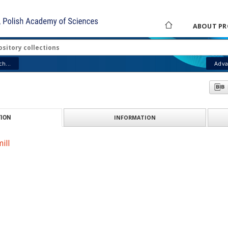
ABOUT PR
h...
Adva
INFORMATION
ION
ill