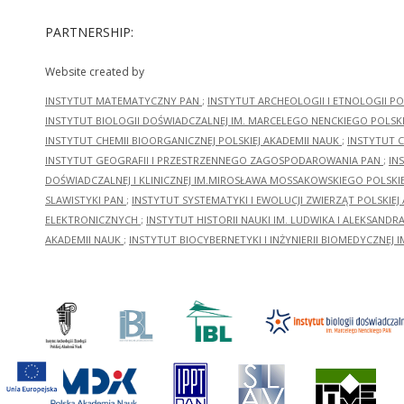
PARTNERSHIP:
Website created by
INSTYTUT MATEMATYCZNY PAN
;
INSTYTUT ARCHEOLOGII I ETNOLOGII PO
INSTYTUT BIOLOGII DOŚWIADCZALNEJ IM. MARCELEGO NENCKIEGO POLSKI
INSTYTUT CHEMII BIOORGANICZNEJ POLSKIEJ AKADEMII NAUK
;
INSTYTUT C
INSTYTUT GEOGRAFII I PRZESTRZENNEGO ZAGOSPODAROWANIA PAN
;
IN
DOŚWIADCZALNEJ I KLINICZNEJ IM.MIROSŁAWA MOSSAKOWSKIEGO POLSKI
SLAWISTYKI PAN
;
INSTYTUT SYSTEMATYKI I EWOLUCJI ZWIERZĄT POLSKIEJ
ELEKTRONICZNYCH
;
INSTYTUT HISTORII NAUKI IM. LUDWIKA I ALEKSAND
AKADEMII NAUK
;
INSTYTUT BIOCYBERNETYKI I INŻYNIERII BIOMEDYCZNEJ I