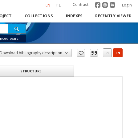
Contrast
EN
PL
Login
OJECT
COLLECTIONS
INDEXES
RECENTLY VIEWED
nced search
Download bibliography description
PL
EN
STRUCTURE