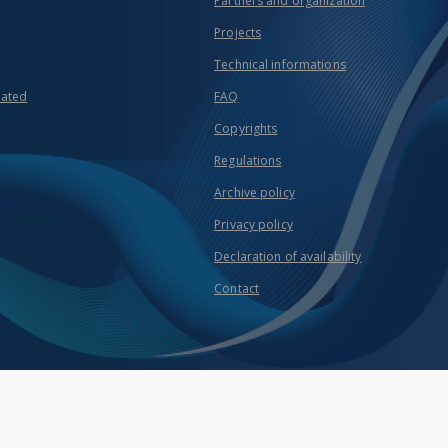
Partners and organization
Projects
Technical informations
eated
FAQ
Copyrights
Regulations
Archive policy
Privacy policy
Declaration of availability
Contact