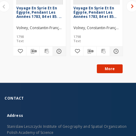
Voyage En Syrie Et En
Voyage En Syrie Et En
Ja
Égypte, Pendant Les
Égypte, Pendant Les
Pod
Années 1783, 84 et 85. T.
Années 1783, 84 et 85
Eg
1
[...]. T. 2
o ż
au
Volney, Constantin-François de Chasseboeuf (1757–1820)
Volney, Constantin-François de Cha
Dugour, An
Pot
1798
1798
192
Text
Text
Tex
More
CONTACT
Address
Stanislaw Leszczycki Institute of Geography and Spatial Organization
Polish Academy of Science