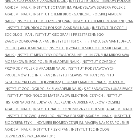
NENCKIEGO POLSKIEJ AKADEMII NAUK
;
INSTYTUT BIOLOGII SSAKÓW POLSKIEJ
AKADEMII NAUK
;
INSTYTUT BOTANIKI IM. WŁADYSŁAWA SZAFERA POLSKIEJ
AKADEMII NAUK
;
INSTYTUT CHEMII BIOORGANICZNEJ POLSKIEJ AKADEMII
NAUK
;
INSTYTUT CHEMII FIZYCZNEJ PAN
;
INSTYTUT CHEMII ORGANICZNEJ PAN
;
INSTYTUT DENDROLOGII POLSKIEJ AKADEMII NAUK
;
INSTYTUT FILOZOFII I
SOCJOLOGII PAN
;
INSTYTUT GEOGRAFII I PRZESTRZENNEGO
ZAGOSPODAROWANIA PAN
;
INSTYTUT HISTORII im. TADEUSZA MANTEUFFLA
POLSKIEJ AKADEMII NAUK
;
INSTYTUT JĘZYKA POLSKIEGO POLSKIEJ AKADEMII
NAUK
;
INSTYTUT MEDYCYNY DOŚWIADCZALNEJ I KLINICZNEJ IM.MIROSŁAWA
MOSSAKOWSKIEGO POLSKIEJ AKADEMII NAUK
;
INSTYTUT OCHRONY
PRZYRODY POLSKIEJ AKADEMII NAUK
;
INSTYTUT PODSTAWOWYCH
PROBLEMÓW TECHNIKI PAN
;
INSTYTUT SLAWISTYKI PAN
;
INSTYTUT
SYSTEMATYKI I EWOLUCJI ZWIERZĄT POLSKIEJ AKADEMII NAUK
;
MUZEUM I
INSTYTUT ZOOLOGII POLSKIEJ AKADEMII NAUK
;
SIEĆ BADAWCZA ŁUKASIEWICZ
- INSTYTUT TECHNOLOGII MATERIAŁÓW ELEKTRONICZNYCH
;
INSTYTUT
HISTORII NAUKI IM. LUDWIKA I ALEKSANDRA BIRKENMAJERÓW POLSKIEJ
AKADEMII NAUK
;
INSTYTUT NAUK EKONOMICZNYCH POLSKIEJ AKADEMII NAUK
;
INSTYTUT ROZWOJU WSI I ROLNICTWA POLSKIEJ AKADEMII NAUK
;
INSTYTUT
BIOCYBERNETYKI I INŻYNIERII BIOMEDYCZNEJ IM. MACIEJA NAŁĘCZA POLSKIEJ
AKADEMII NAUK
;
INSTYTUT FIZYKI PAN
;
INSTYTUT TECHNOLOGII
BEZPIECZEŃSTWA „MORATEX”
;