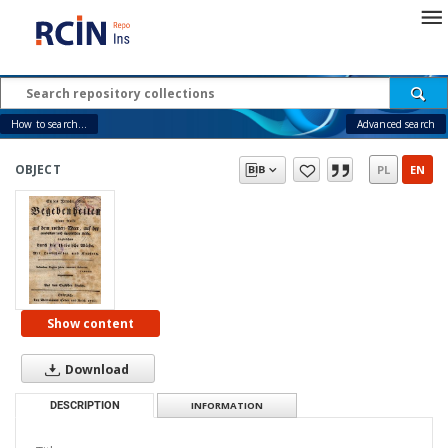
How to search...
Advanced search
OBJECT
PL
EN
Show content
Download
DESCRIPTION
INFORMATION