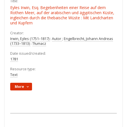
Title:
Eyles Irwin, Esq. Begebenheiten einer Reise auf dem
Rothen Meer, auf der arabischen und ägyptischen Küste,
ingleichen durch die thebaische Wüste : Mit Landcharten
und Kupfern
Creator:
Irwin, Eyles (1751–1817)
:
Autor
;
Engelbrecht, Johann Andreas
(1733–1813)
:
Tłumacz
Date issued/created:
1781
Resource type:
Text
More