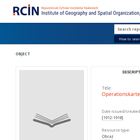
How to searc
OBJECT
DESCRIPT
Title:
Operationskarte 
Date issued/created
[1912-1918]
Resource type:
Obraz