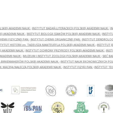
LSKIEJ AKADEMII NAUK
;
INSTYTUT BADAŃ LITERACKICH POLSKIEJ AKADEMII NAUK
;
I
EJ AKADEMII NAUK
;
INSTYTUT BIOLOGII SSAKÓW POLSKIEJ AKADEMII NAUK
;
INSTYT
HEMII FIZYCZNEJ PAN
;
INSTYTUT CHEMII ORGANICZNEJ PAN
;
INSTYTUT DENDROLOGI
STYTUT HISTORII im. TADEUSZA MANTEUFFLA POLSKIEJ AKADEMII NAUK
;
INSTYTUT J
EJ AKADEMII NAUK
;
INSTYTUT OCHRONY PRZYRODY POLSKIEJ AKADEMII NAUK
;
INST
 AKADEMII NAUK
;
MUZEUM I INSTYTUT ZOOLOGII POLSKIEJ AKADEMII NAUK
;
SIEĆ B
RA BIRKENMAJERÓW POLSKIEJ AKADEMII NAUK
;
INSTYTUT NAUK EKONOMICZNYCH POLS
M. MACIEJA NAŁĘCZA POLSKIEJ AKADEMII NAUK
;
INSTYTUT FIZYKI PAN
;
INSTYTUT TE