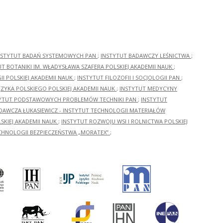
NSTYTUT BADAŃ SYSTEMOWYCH PAN
;
INSTYTUT BADAWCZY LEŚNICTWA
;
UT BOTANIKI IM. WŁADYSŁAWA SZAFERA POLSKIEJ AKADEMII NAUK
;
I POLSKIEJ AKADEMII NAUK
;
INSTYTUT FILOZOFII I SOCJOLOGII PAN
;
ĘZYKA POLSKIEGO POLSKIEJ AKADEMII NAUK
;
INSTYTUT MEDYCYNY
YTUT PODSTAWOWYCH PROBLEMÓW TECHNIKI PAN
;
INSTYTUT
ADAWCZA ŁUKASIEWICZ - INSTYTUT TECHNOLOGII MATERIAŁÓW
KIEJ AKADEMII NAUK
;
INSTYTUT ROZWOJU WSI I ROLNICTWA POLSKIEJ
CHNOLOGII BEZPIECZEŃSTWA „MORATEX”
;