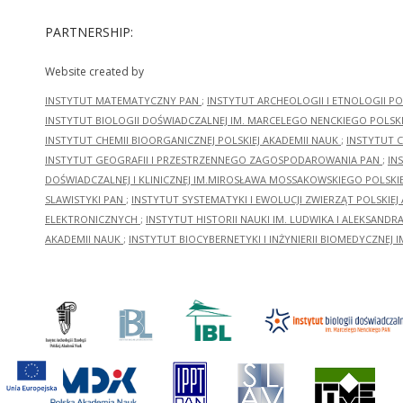
PARTNERSHIP:
Website created by
INSTYTUT MATEMATYCZNY PAN
;
INSTYTUT ARCHEOLOGII I ETNOLOGII PO
INSTYTUT BIOLOGII DOŚWIADCZALNEJ IM. MARCELEGO NENCKIEGO POLSKI
INSTYTUT CHEMII BIOORGANICZNEJ POLSKIEJ AKADEMII NAUK
;
INSTYTUT C
INSTYTUT GEOGRAFII I PRZESTRZENNEGO ZAGOSPODAROWANIA PAN
;
IN
DOŚWIADCZALNEJ I KLINICZNEJ IM.MIROSŁAWA MOSSAKOWSKIEGO POLSKI
SLAWISTYKI PAN
;
INSTYTUT SYSTEMATYKI I EWOLUCJI ZWIERZĄT POLSKIEJ
ELEKTRONICZNYCH
;
INSTYTUT HISTORII NAUKI IM. LUDWIKA I ALEKSAND
AKADEMII NAUK
;
INSTYTUT BIOCYBERNETYKI I INŻYNIERII BIOMEDYCZNEJ I