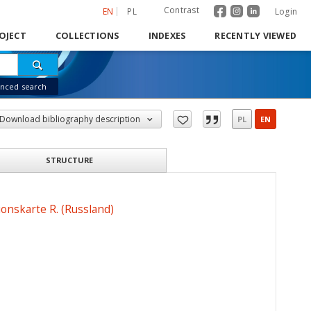
Contrast
EN
PL
Login
OJECT
COLLECTIONS
INDEXES
RECENTLY VIEWED
nced search
Download bibliography description
PL
EN
STRUCTURE
ionskarte R. (Russland)