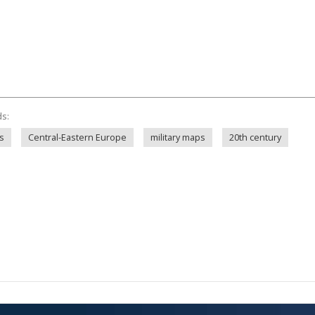
ds:
s
Central-Eastern Europe
military maps
20th century