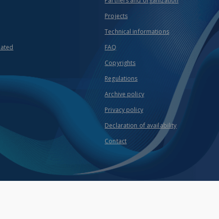
Partners and organization
Projects
Technical informations
eated
FAQ
Copyrights
Regulations
Archive policy
Privacy policy
Declaration of availability
Contact