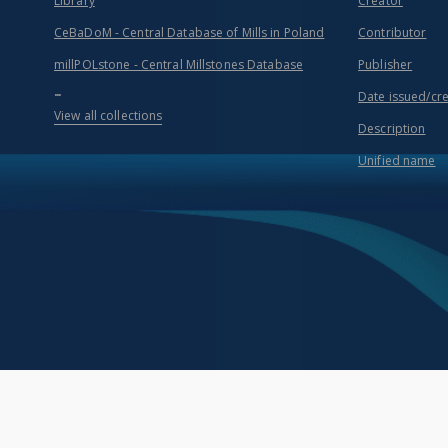
Library
Creator
CeBaDoM - Central Database of Mills in Poland
Contributor
millPOLstone - Central Millstones Database
Publisher
...
Date issued/cr
View all collections
Description
Unified name