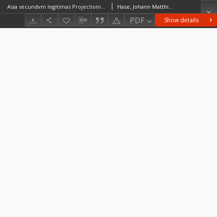
Asia secundvm legitimas Projectionis Stereographicæ regulas et jvxta recentissimas observationes et relationes explosis aliorum fabulosis designationibus et narrationibus, adhibitis quoque veterum monumentis et recentiorum itinerariis descripta et in partes suas methodicas IX divisa = Carte de l'Asie projettée Stereographiquement [...]
Hase, Johann Matthias (1684–1742)Böhme, August Gottlob (1719–1797)
PDF
Show details