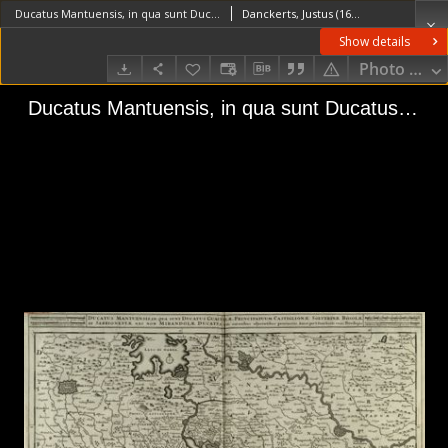
Ducatus Mantuensis, in qua sunt Ducatus Guastallæ, Principatuum Castiglionæ Solverinæ Bosolæ et Sabbionettæ nec non Mirandolæ Ducatus, cum ommibus adjacentibus provinciis
Danckerts, Justus (1635–1701)
Show details
Photo galle