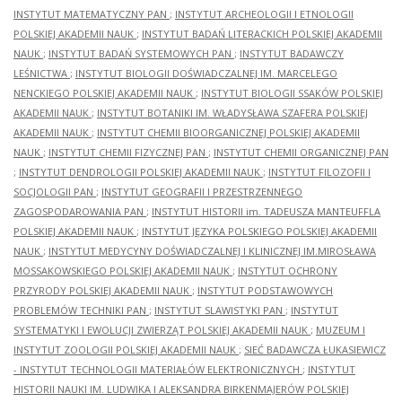
INSTYTUT MATEMATYCZNY PAN
;
INSTYTUT ARCHEOLOGII I ETNOLOGII
POLSKIEJ AKADEMII NAUK
;
INSTYTUT BADAŃ LITERACKICH POLSKIEJ AKADEMII
NAUK
;
INSTYTUT BADAŃ SYSTEMOWYCH PAN
;
INSTYTUT BADAWCZY
LEŚNICTWA
;
INSTYTUT BIOLOGII DOŚWIADCZALNEJ IM. MARCELEGO
NENCKIEGO POLSKIEJ AKADEMII NAUK
;
INSTYTUT BIOLOGII SSAKÓW POLSKIEJ
AKADEMII NAUK
;
INSTYTUT BOTANIKI IM. WŁADYSŁAWA SZAFERA POLSKIEJ
AKADEMII NAUK
;
INSTYTUT CHEMII BIOORGANICZNEJ POLSKIEJ AKADEMII
NAUK
;
INSTYTUT CHEMII FIZYCZNEJ PAN
;
INSTYTUT CHEMII ORGANICZNEJ PAN
;
INSTYTUT DENDROLOGII POLSKIEJ AKADEMII NAUK
;
INSTYTUT FILOZOFII I
SOCJOLOGII PAN
;
INSTYTUT GEOGRAFII I PRZESTRZENNEGO
ZAGOSPODAROWANIA PAN
;
INSTYTUT HISTORII im. TADEUSZA MANTEUFFLA
POLSKIEJ AKADEMII NAUK
;
INSTYTUT JĘZYKA POLSKIEGO POLSKIEJ AKADEMII
NAUK
;
INSTYTUT MEDYCYNY DOŚWIADCZALNEJ I KLINICZNEJ IM.MIROSŁAWA
MOSSAKOWSKIEGO POLSKIEJ AKADEMII NAUK
;
INSTYTUT OCHRONY
PRZYRODY POLSKIEJ AKADEMII NAUK
;
INSTYTUT PODSTAWOWYCH
PROBLEMÓW TECHNIKI PAN
;
INSTYTUT SLAWISTYKI PAN
;
INSTYTUT
SYSTEMATYKI I EWOLUCJI ZWIERZĄT POLSKIEJ AKADEMII NAUK
;
MUZEUM I
INSTYTUT ZOOLOGII POLSKIEJ AKADEMII NAUK
;
SIEĆ BADAWCZA ŁUKASIEWICZ
- INSTYTUT TECHNOLOGII MATERIAŁÓW ELEKTRONICZNYCH
;
INSTYTUT
HISTORII NAUKI IM. LUDWIKA I ALEKSANDRA BIRKENMAJERÓW POLSKIEJ