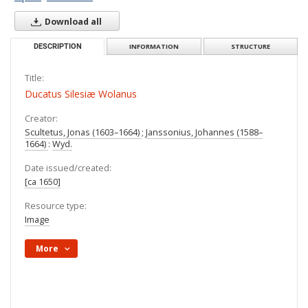
Download all
DESCRIPTION
INFORMATION
STRUCTURE
Title:
Ducatus Silesiæ Wolanus
Creator:
Scultetus, Jonas (1603–1664)
;
Janssonius, Johannes (1588–
1664)
:
Wyd.
Date issued/created:
[ca 1650]
Resource type:
Image
More