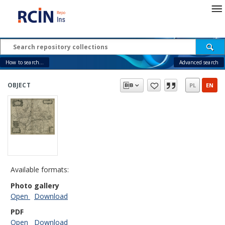
How to search...
Advanced search
OBJECT
PL
EN
Available formats:
Photo gallery
Open
Download
PDF
Open
Download