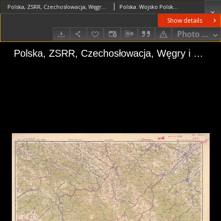
Polska, ZSRR, Czechosłowacja, Węgry i Rumunia Stryj 9 M - 34- XXIX, XXX, XXXV, XXXVI
Polska. Wojsko Polskie (1918-1939). Sztab Generalny. Instytucja sprawcza. Wydawca
Show details
Photo galle