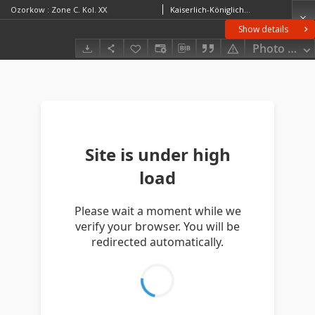
Ozorkow : Zone C. Kol. XX
Kaiserlich-Königliches Militär-Geographisches Institut (Wiedeń). Instytucja sprawcza. Wydawca
Show details
Photo galle