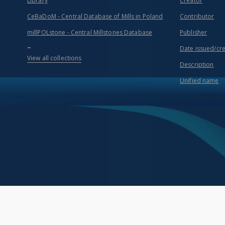
Library
Creator
CeBaDoM - Central Database of Mills in Poland
Contributor
millPOLstone - Central Millstones Database
Publisher
...
Date issued/cr
View all collections
Description
Unified name