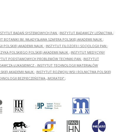
NSTYTUT BADAŃ SYSTEMOWYCH PAN
;
INSTYTUT BADAWCZY LEŚNICTWA
;
UT BOTANIKI IM. WŁADYSŁAWA SZAFERA POLSKIEJ AKADEMII NAUK
;
I POLSKIEJ AKADEMII NAUK
;
INSTYTUT FILOZOFII I SOCJOLOGII PAN
;
ĘZYKA POLSKIEGO POLSKIEJ AKADEMII NAUK
;
INSTYTUT MEDYCYNY
YTUT PODSTAWOWYCH PROBLEMÓW TECHNIKI PAN
;
INSTYTUT
ADAWCZA ŁUKASIEWICZ - INSTYTUT TECHNOLOGII MATERIAŁÓW
KIEJ AKADEMII NAUK
;
INSTYTUT ROZWOJU WSI I ROLNICTWA POLSKIEJ
CHNOLOGII BEZPIECZEŃSTWA „MORATEX”
;