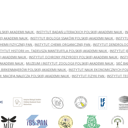
LSKIEJ AKADEMII NAUK
;
INSTYTUT BADAŃ LITERACKICH POLSKIEJ AKADEMII NAUK
;
I
EJ AKADEMII NAUK
;
INSTYTUT BIOLOGII SSAKÓW POLSKIEJ AKADEMII NAUK
;
INSTYT
HEMII FIZYCZNEJ PAN
;
INSTYTUT CHEMII ORGANICZNEJ PAN
;
INSTYTUT DENDROLOGI
STYTUT HISTORII im. TADEUSZA MANTEUFFLA POLSKIEJ AKADEMII NAUK
;
INSTYTUT J
EJ AKADEMII NAUK
;
INSTYTUT OCHRONY PRZYRODY POLSKIEJ AKADEMII NAUK
;
INST
 AKADEMII NAUK
;
MUZEUM I INSTYTUT ZOOLOGII POLSKIEJ AKADEMII NAUK
;
SIEĆ B
RA BIRKENMAJERÓW POLSKIEJ AKADEMII NAUK
;
INSTYTUT NAUK EKONOMICZNYCH POLS
M. MACIEJA NAŁĘCZA POLSKIEJ AKADEMII NAUK
;
INSTYTUT FIZYKI PAN
;
INSTYTUT TE