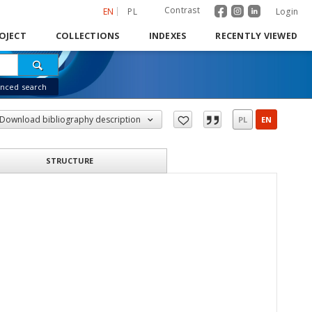
Contrast
EN
PL
Login
OJECT
COLLECTIONS
INDEXES
RECENTLY VIEWED
nced search
Download bibliography description
PL
EN
STRUCTURE