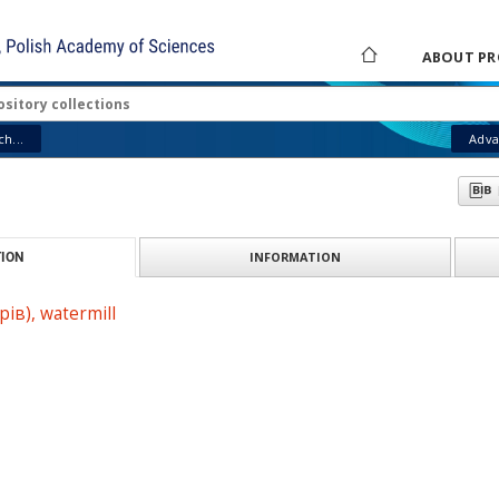
ABOUT PR
h...
Adva
INFORMATION
ION
ів), watermill