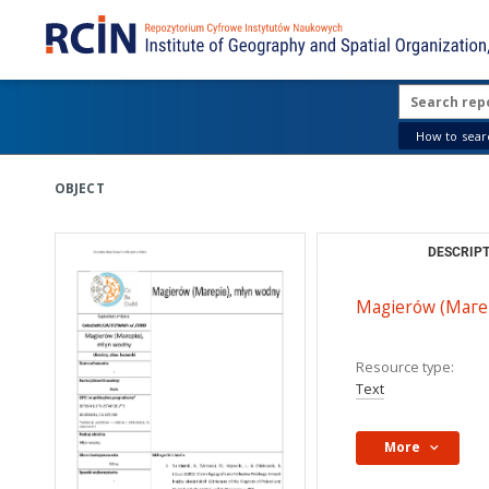
How to searc
OBJECT
DESCRIPT
Magierów (Магер
Resource type:
Text
More