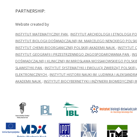
PARTNERSHIP:
Website created by
INSTYTUT MATEMATYCZNY PAN
;
INSTYTUT ARCHEOLOGII I ETNOLOGII PO
INSTYTUT BIOLOGII DOŚWIADCZALNEJ IM. MARCELEGO NENCKIEGO POLSKI
INSTYTUT CHEMII BIOORGANICZNEJ POLSKIEJ AKADEMII NAUK
;
INSTYTUT C
INSTYTUT GEOGRAFII I PRZESTRZENNEGO ZAGOSPODAROWANIA PAN
;
IN
DOŚWIADCZALNEJ I KLINICZNEJ IM.MIROSŁAWA MOSSAKOWSKIEGO POLSKI
SLAWISTYKI PAN
;
INSTYTUT SYSTEMATYKI I EWOLUCJI ZWIERZĄT POLSKIEJ
ELEKTRONICZNYCH
;
INSTYTUT HISTORII NAUKI IM. LUDWIKA I ALEKSAND
AKADEMII NAUK
;
INSTYTUT BIOCYBERNETYKI I INŻYNIERII BIOMEDYCZNEJ I