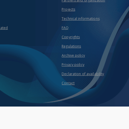
Partners and organization
Projects
Technical informations
eated
FAQ
Copyrights
Regulations
Archive policy
Privacy policy
Declaration of availability
Contact