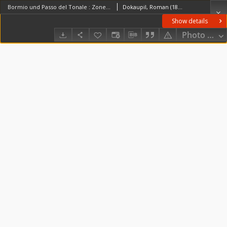
Bormio und Passo del Tonale : Zone 20 Col. III
Dokaupil, Roman (18...- 19...). RedaktorTschofen, Fidelus
Show details
Photo galle