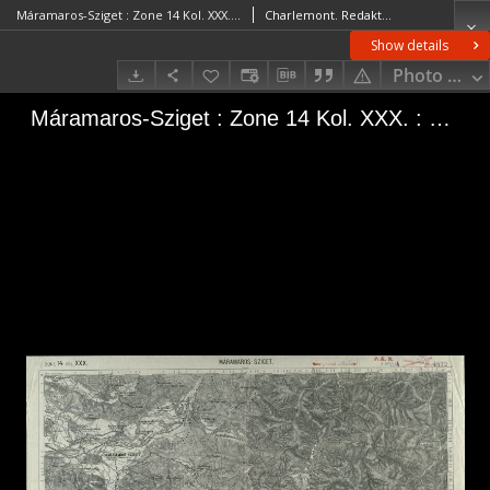
Máramaros-Sziget : Zone 14 Kol. XXX. : 4872
Charlemont. RedaktorJonak von Freyenwald, Richard (1852–1918)
Show details
Photo galle