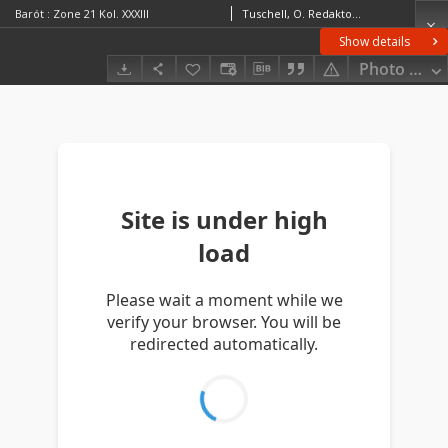
Barót : Zone 21 Kol. XXXIII
Tuschell, O. RedaktorSvoboda, F. RedaktorPeja, Georg
Show details
Photo galle