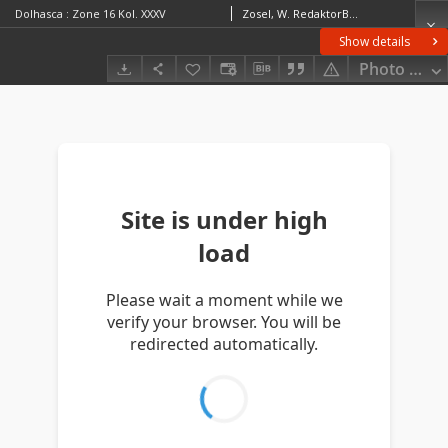
Dolhasca : Zone 16 Kol. XXXV
Zosel, W. RedaktorBayer, R.Kaiserlich-Königliches Militär-Geographisches Institut (Wiedeń). Instytucja sprawcza Wydawca
Show details
Photo galle