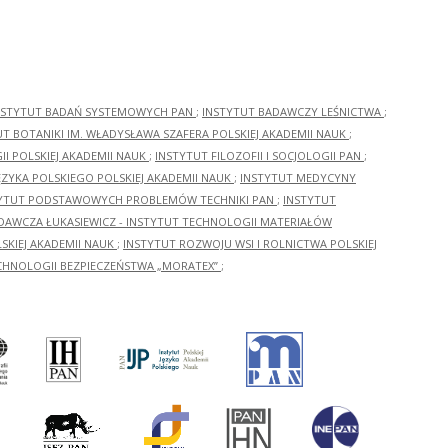
NSTYTUT BADAŃ SYSTEMOWYCH PAN
;
INSTYTUT BADAWCZY LEŚNICTWA
;
UT BOTANIKI IM. WŁADYSŁAWA SZAFERA POLSKIEJ AKADEMII NAUK
;
I POLSKIEJ AKADEMII NAUK
;
INSTYTUT FILOZOFII I SOCJOLOGII PAN
;
ĘZYKA POLSKIEGO POLSKIEJ AKADEMII NAUK
;
INSTYTUT MEDYCYNY
YTUT PODSTAWOWYCH PROBLEMÓW TECHNIKI PAN
;
INSTYTUT
ADAWCZA ŁUKASIEWICZ - INSTYTUT TECHNOLOGII MATERIAŁÓW
KIEJ AKADEMII NAUK
;
INSTYTUT ROZWOJU WSI I ROLNICTWA POLSKIEJ
CHNOLOGII BEZPIECZEŃSTWA „MORATEX”
;