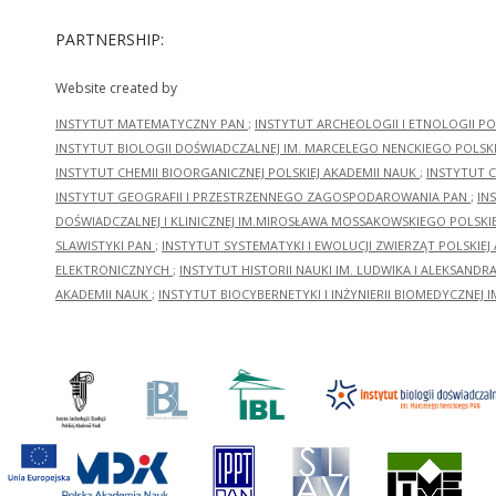
PARTNERSHIP:
Website created by
INSTYTUT MATEMATYCZNY PAN
;
INSTYTUT ARCHEOLOGII I ETNOLOGII PO
INSTYTUT BIOLOGII DOŚWIADCZALNEJ IM. MARCELEGO NENCKIEGO POLSKI
INSTYTUT CHEMII BIOORGANICZNEJ POLSKIEJ AKADEMII NAUK
;
INSTYTUT C
INSTYTUT GEOGRAFII I PRZESTRZENNEGO ZAGOSPODAROWANIA PAN
;
IN
DOŚWIADCZALNEJ I KLINICZNEJ IM.MIROSŁAWA MOSSAKOWSKIEGO POLSKI
SLAWISTYKI PAN
;
INSTYTUT SYSTEMATYKI I EWOLUCJI ZWIERZĄT POLSKIEJ
ELEKTRONICZNYCH
;
INSTYTUT HISTORII NAUKI IM. LUDWIKA I ALEKSAND
AKADEMII NAUK
;
INSTYTUT BIOCYBERNETYKI I INŻYNIERII BIOMEDYCZNEJ I