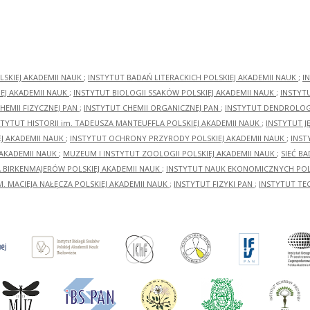
LSKIEJ AKADEMII NAUK
;
INSTYTUT BADAŃ LITERACKICH POLSKIEJ AKADEMII NAUK
;
I
EJ AKADEMII NAUK
;
INSTYTUT BIOLOGII SSAKÓW POLSKIEJ AKADEMII NAUK
;
INSTYT
HEMII FIZYCZNEJ PAN
;
INSTYTUT CHEMII ORGANICZNEJ PAN
;
INSTYTUT DENDROLOGI
STYTUT HISTORII im. TADEUSZA MANTEUFFLA POLSKIEJ AKADEMII NAUK
;
INSTYTUT J
EJ AKADEMII NAUK
;
INSTYTUT OCHRONY PRZYRODY POLSKIEJ AKADEMII NAUK
;
INST
 AKADEMII NAUK
;
MUZEUM I INSTYTUT ZOOLOGII POLSKIEJ AKADEMII NAUK
;
SIEĆ B
RA BIRKENMAJERÓW POLSKIEJ AKADEMII NAUK
;
INSTYTUT NAUK EKONOMICZNYCH POLS
M. MACIEJA NAŁĘCZA POLSKIEJ AKADEMII NAUK
;
INSTYTUT FIZYKI PAN
;
INSTYTUT TE