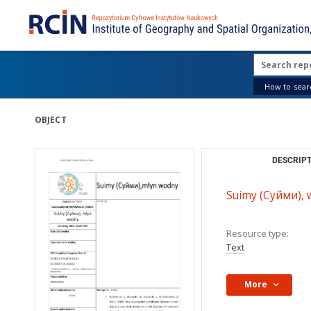
How to searc
OBJECT
DESCRIPT
Suimy (Суйми), 
Resource type:
Text
More