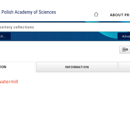
ABOUT PR
h...
Adva
INFORMATION
ION
watermill