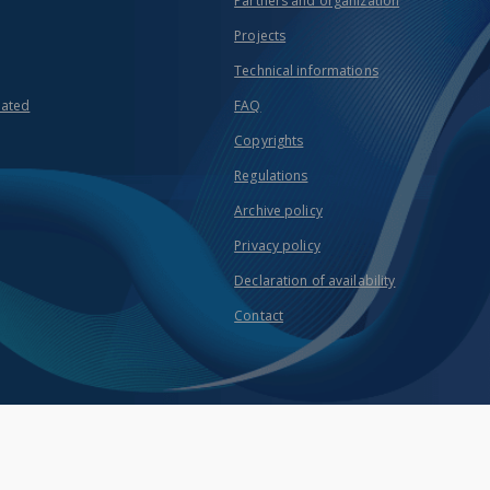
Partners and organization
Projects
Technical informations
eated
FAQ
Copyrights
Regulations
Archive policy
Privacy policy
Declaration of availability
Contact