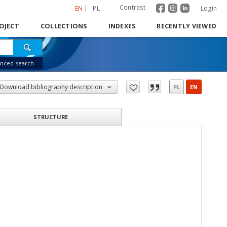
Contrast
EN
PL
Login
OJECT
COLLECTIONS
INDEXES
RECENTLY VIEWED
nced search
Download bibliography description
PL
EN
STRUCTURE