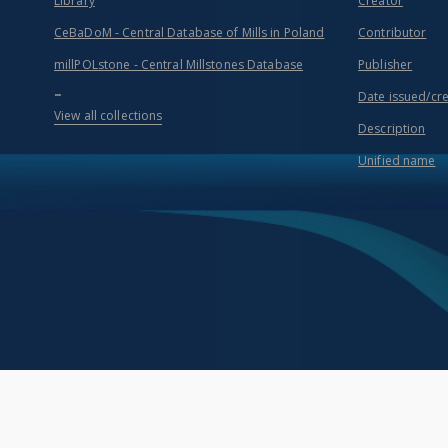
Library
Creator
CeBaDoM - Central Database of Mills in Poland
Contributor
millPOLstone - Central Millstones Database
Publisher
...
Date issued/cr
View all collections
Description
Unified name