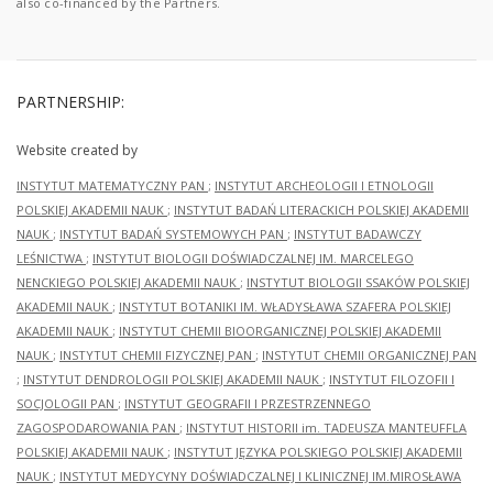
also co-financed by the Partners.
PARTNERSHIP:
Website created by
INSTYTUT MATEMATYCZNY PAN
;
INSTYTUT ARCHEOLOGII I ETNOLOGII
POLSKIEJ AKADEMII NAUK
;
INSTYTUT BADAŃ LITERACKICH POLSKIEJ AKADEMII
NAUK
;
INSTYTUT BADAŃ SYSTEMOWYCH PAN
;
INSTYTUT BADAWCZY
LEŚNICTWA
;
INSTYTUT BIOLOGII DOŚWIADCZALNEJ IM. MARCELEGO
NENCKIEGO POLSKIEJ AKADEMII NAUK
;
INSTYTUT BIOLOGII SSAKÓW POLSKIEJ
AKADEMII NAUK
;
INSTYTUT BOTANIKI IM. WŁADYSŁAWA SZAFERA POLSKIEJ
AKADEMII NAUK
;
INSTYTUT CHEMII BIOORGANICZNEJ POLSKIEJ AKADEMII
NAUK
;
INSTYTUT CHEMII FIZYCZNEJ PAN
;
INSTYTUT CHEMII ORGANICZNEJ PAN
;
INSTYTUT DENDROLOGII POLSKIEJ AKADEMII NAUK
;
INSTYTUT FILOZOFII I
SOCJOLOGII PAN
;
INSTYTUT GEOGRAFII I PRZESTRZENNEGO
ZAGOSPODAROWANIA PAN
;
INSTYTUT HISTORII im. TADEUSZA MANTEUFFLA
POLSKIEJ AKADEMII NAUK
;
INSTYTUT JĘZYKA POLSKIEGO POLSKIEJ AKADEMII
NAUK
;
INSTYTUT MEDYCYNY DOŚWIADCZALNEJ I KLINICZNEJ IM.MIROSŁAWA