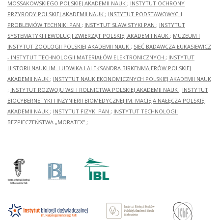
MOSSAKOWSKIEGO POLSKIEJ AKADEMII NAUK
;
INSTYTUT OCHRONY
PRZYRODY POLSKIEJ AKADEMII NAUK
;
INSTYTUT PODSTAWOWYCH
PROBLEMÓW TECHNIKI PAN
;
INSTYTUT SLAWISTYKI PAN
;
INSTYTUT
SYSTEMATYKI I EWOLUCJI ZWIERZĄT POLSKIEJ AKADEMII NAUK
;
MUZEUM I
INSTYTUT ZOOLOGII POLSKIEJ AKADEMII NAUK
;
SIEĆ BADAWCZA ŁUKASIEWICZ
- INSTYTUT TECHNOLOGII MATERIAŁÓW ELEKTRONICZNYCH
;
INSTYTUT
HISTORII NAUKI IM. LUDWIKA I ALEKSANDRA BIRKENMAJERÓW POLSKIEJ
AKADEMII NAUK
;
INSTYTUT NAUK EKONOMICZNYCH POLSKIEJ AKADEMII NAUK
;
INSTYTUT ROZWOJU WSI I ROLNICTWA POLSKIEJ AKADEMII NAUK
;
INSTYTUT
BIOCYBERNETYKI I INŻYNIERII BIOMEDYCZNEJ IM. MACIEJA NAŁĘCZA POLSKIEJ
AKADEMII NAUK
;
INSTYTUT FIZYKI PAN
;
INSTYTUT TECHNOLOGII
BEZPIECZEŃSTWA „MORATEX”
;