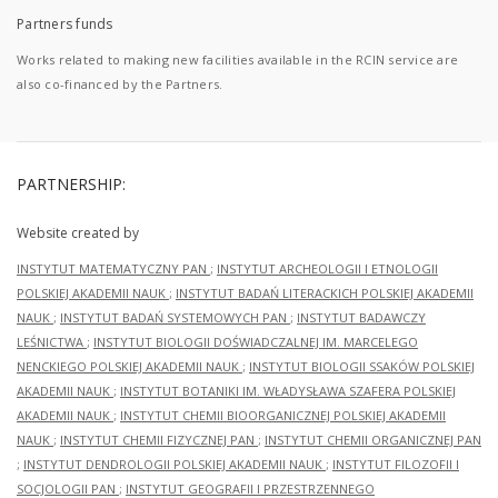
Partners funds
Works related to making new facilities available in the RCIN service are
also co-financed by the Partners.
PARTNERSHIP:
Website created by
INSTYTUT MATEMATYCZNY PAN
;
INSTYTUT ARCHEOLOGII I ETNOLOGII
POLSKIEJ AKADEMII NAUK
;
INSTYTUT BADAŃ LITERACKICH POLSKIEJ AKADEMII
NAUK
;
INSTYTUT BADAŃ SYSTEMOWYCH PAN
;
INSTYTUT BADAWCZY
LEŚNICTWA
;
INSTYTUT BIOLOGII DOŚWIADCZALNEJ IM. MARCELEGO
NENCKIEGO POLSKIEJ AKADEMII NAUK
;
INSTYTUT BIOLOGII SSAKÓW POLSKIEJ
AKADEMII NAUK
;
INSTYTUT BOTANIKI IM. WŁADYSŁAWA SZAFERA POLSKIEJ
AKADEMII NAUK
;
INSTYTUT CHEMII BIOORGANICZNEJ POLSKIEJ AKADEMII
NAUK
;
INSTYTUT CHEMII FIZYCZNEJ PAN
;
INSTYTUT CHEMII ORGANICZNEJ PAN
;
INSTYTUT DENDROLOGII POLSKIEJ AKADEMII NAUK
;
INSTYTUT FILOZOFII I
SOCJOLOGII PAN
;
INSTYTUT GEOGRAFII I PRZESTRZENNEGO