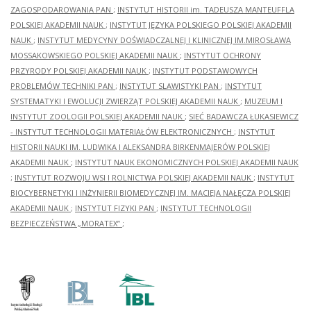
ZAGOSPODAROWANIA PAN
;
INSTYTUT HISTORII im. TADEUSZA MANTEUFFLA
POLSKIEJ AKADEMII NAUK
;
INSTYTUT JĘZYKA POLSKIEGO POLSKIEJ AKADEMII
NAUK
;
INSTYTUT MEDYCYNY DOŚWIADCZALNEJ I KLINICZNEJ IM.MIROSŁAWA
MOSSAKOWSKIEGO POLSKIEJ AKADEMII NAUK
;
INSTYTUT OCHRONY
PRZYRODY POLSKIEJ AKADEMII NAUK
;
INSTYTUT PODSTAWOWYCH
PROBLEMÓW TECHNIKI PAN
;
INSTYTUT SLAWISTYKI PAN
;
INSTYTUT
SYSTEMATYKI I EWOLUCJI ZWIERZĄT POLSKIEJ AKADEMII NAUK
;
MUZEUM I
INSTYTUT ZOOLOGII POLSKIEJ AKADEMII NAUK
;
SIEĆ BADAWCZA ŁUKASIEWICZ
- INSTYTUT TECHNOLOGII MATERIAŁÓW ELEKTRONICZNYCH
;
INSTYTUT
HISTORII NAUKI IM. LUDWIKA I ALEKSANDRA BIRKENMAJERÓW POLSKIEJ
AKADEMII NAUK
;
INSTYTUT NAUK EKONOMICZNYCH POLSKIEJ AKADEMII NAUK
;
INSTYTUT ROZWOJU WSI I ROLNICTWA POLSKIEJ AKADEMII NAUK
;
INSTYTUT
BIOCYBERNETYKI I INŻYNIERII BIOMEDYCZNEJ IM. MACIEJA NAŁĘCZA POLSKIEJ
AKADEMII NAUK
;
INSTYTUT FIZYKI PAN
;
INSTYTUT TECHNOLOGII
BEZPIECZEŃSTWA „MORATEX”
;