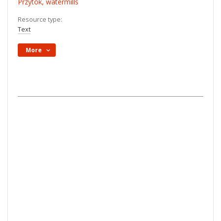
Przytok, watermills
Resource type:
Text
More