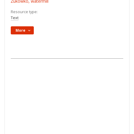
Żukówko, watermill
Resource type:
Text
More