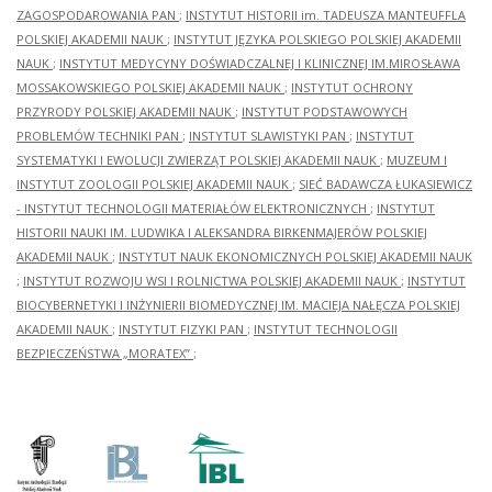
ZAGOSPODAROWANIA PAN
;
INSTYTUT HISTORII im. TADEUSZA MANTEUFFLA
POLSKIEJ AKADEMII NAUK
;
INSTYTUT JĘZYKA POLSKIEGO POLSKIEJ AKADEMII
NAUK
;
INSTYTUT MEDYCYNY DOŚWIADCZALNEJ I KLINICZNEJ IM.MIROSŁAWA
MOSSAKOWSKIEGO POLSKIEJ AKADEMII NAUK
;
INSTYTUT OCHRONY
PRZYRODY POLSKIEJ AKADEMII NAUK
;
INSTYTUT PODSTAWOWYCH
PROBLEMÓW TECHNIKI PAN
;
INSTYTUT SLAWISTYKI PAN
;
INSTYTUT
SYSTEMATYKI I EWOLUCJI ZWIERZĄT POLSKIEJ AKADEMII NAUK
;
MUZEUM I
INSTYTUT ZOOLOGII POLSKIEJ AKADEMII NAUK
;
SIEĆ BADAWCZA ŁUKASIEWICZ
- INSTYTUT TECHNOLOGII MATERIAŁÓW ELEKTRONICZNYCH
;
INSTYTUT
HISTORII NAUKI IM. LUDWIKA I ALEKSANDRA BIRKENMAJERÓW POLSKIEJ
AKADEMII NAUK
;
INSTYTUT NAUK EKONOMICZNYCH POLSKIEJ AKADEMII NAUK
;
INSTYTUT ROZWOJU WSI I ROLNICTWA POLSKIEJ AKADEMII NAUK
;
INSTYTUT
BIOCYBERNETYKI I INŻYNIERII BIOMEDYCZNEJ IM. MACIEJA NAŁĘCZA POLSKIEJ
AKADEMII NAUK
;
INSTYTUT FIZYKI PAN
;
INSTYTUT TECHNOLOGII
BEZPIECZEŃSTWA „MORATEX”
;