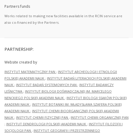
Partners funds
Works related to making new facilities available in the RCIN service are
also co-financed by the Partners.
PARTNERSHIP:
Website created by
INSTYTUT MATEMATYCZNY PAN
;
INSTYTUT ARCHEOLOGII I ETNOLOGII
POLSKIEJ AKADEMII NAUK
;
INSTYTUT BADAŃ LITERACKICH POLSKIEJ AKADEMII
NAUK
;
INSTYTUT BADAŃ SYSTEMOWYCH PAN
;
INSTYTUT BADAWCZY
LEŚNICTWA
;
INSTYTUT BIOLOGII DOŚWIADCZALNEJ IM. MARCELEGO
NENCKIEGO POLSKIEJ AKADEMII NAUK
;
INSTYTUT BIOLOGII SSAKÓW POLSKIEJ
AKADEMII NAUK
;
INSTYTUT BOTANIKI IM. WŁADYSŁAWA SZAFERA POLSKIEJ
AKADEMII NAUK
;
INSTYTUT CHEMII BIOORGANICZNEJ POLSKIEJ AKADEMII
NAUK
;
INSTYTUT CHEMII FIZYCZNEJ PAN
;
INSTYTUT CHEMII ORGANICZNEJ PAN
;
INSTYTUT DENDROLOGII POLSKIEJ AKADEMII NAUK
;
INSTYTUT FILOZOFII I
SOCJOLOGII PAN
;
INSTYTUT GEOGRAFII I PRZESTRZENNEGO