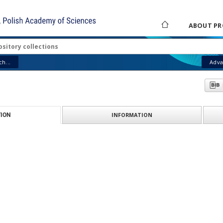
ABOUT PR
h...
Adva
INFORMATION
ION