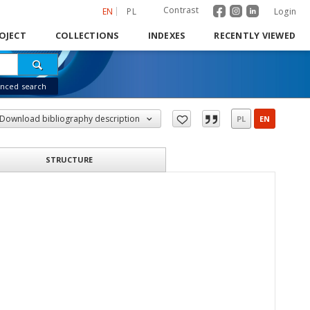
Contrast
EN
PL
Login
OJECT
COLLECTIONS
INDEXES
RECENTLY VIEWED
nced search
Download bibliography description
PL
EN
STRUCTURE