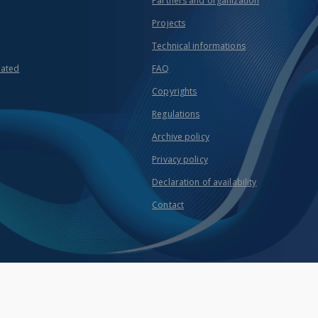
Partners and organization
Projects
Technical informations
eated
FAQ
Copyrights
Regulations
Archive policy
Privacy policy
Declaration of availability
Contact