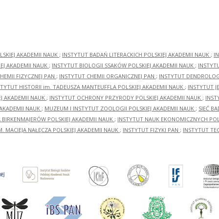
LSKIEJ AKADEMII NAUK
;
INSTYTUT BADAŃ LITERACKICH POLSKIEJ AKADEMII NAUK
;
I
EJ AKADEMII NAUK
;
INSTYTUT BIOLOGII SSAKÓW POLSKIEJ AKADEMII NAUK
;
INSTYT
HEMII FIZYCZNEJ PAN
;
INSTYTUT CHEMII ORGANICZNEJ PAN
;
INSTYTUT DENDROLOGI
STYTUT HISTORII im. TADEUSZA MANTEUFFLA POLSKIEJ AKADEMII NAUK
;
INSTYTUT J
EJ AKADEMII NAUK
;
INSTYTUT OCHRONY PRZYRODY POLSKIEJ AKADEMII NAUK
;
INST
 AKADEMII NAUK
;
MUZEUM I INSTYTUT ZOOLOGII POLSKIEJ AKADEMII NAUK
;
SIEĆ B
RA BIRKENMAJERÓW POLSKIEJ AKADEMII NAUK
;
INSTYTUT NAUK EKONOMICZNYCH POLS
M. MACIEJA NAŁĘCZA POLSKIEJ AKADEMII NAUK
;
INSTYTUT FIZYKI PAN
;
INSTYTUT TE