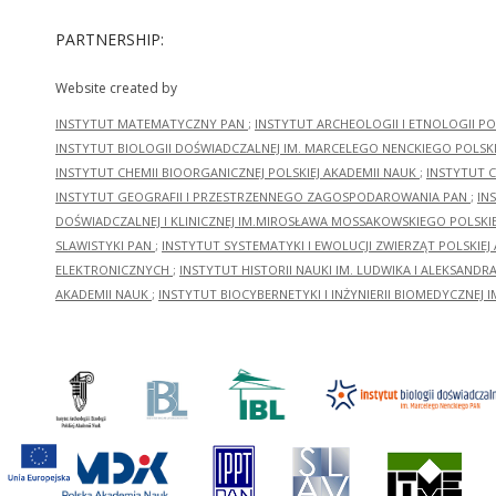
PARTNERSHIP:
Website created by
INSTYTUT MATEMATYCZNY PAN
;
INSTYTUT ARCHEOLOGII I ETNOLOGII PO
INSTYTUT BIOLOGII DOŚWIADCZALNEJ IM. MARCELEGO NENCKIEGO POLSKI
INSTYTUT CHEMII BIOORGANICZNEJ POLSKIEJ AKADEMII NAUK
;
INSTYTUT C
INSTYTUT GEOGRAFII I PRZESTRZENNEGO ZAGOSPODAROWANIA PAN
;
IN
DOŚWIADCZALNEJ I KLINICZNEJ IM.MIROSŁAWA MOSSAKOWSKIEGO POLSKI
SLAWISTYKI PAN
;
INSTYTUT SYSTEMATYKI I EWOLUCJI ZWIERZĄT POLSKIEJ
ELEKTRONICZNYCH
;
INSTYTUT HISTORII NAUKI IM. LUDWIKA I ALEKSAND
AKADEMII NAUK
;
INSTYTUT BIOCYBERNETYKI I INŻYNIERII BIOMEDYCZNEJ I