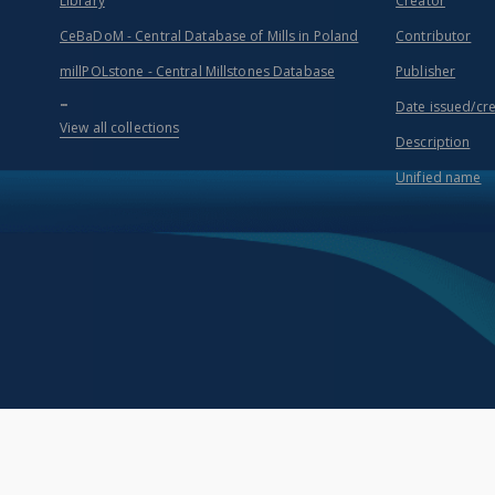
Library
Creator
CeBaDoM - Central Database of Mills in Poland
Contributor
millPOLstone - Central Millstones Database
Publisher
...
Date issued/cr
View all collections
Description
Unified name