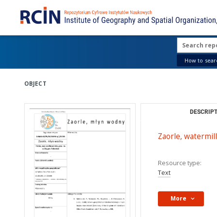
How to searc
OBJECT
DESCRIPT
Zaorle, watermill
Resource type:
Text
More