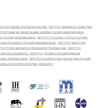
NSTYTUT BADAŃ SYSTEMOWYCH PAN
;
INSTYTUT BADAWCZY LEŚNICTWA
;
UT BOTANIKI IM. WŁADYSŁAWA SZAFERA POLSKIEJ AKADEMII NAUK
;
I POLSKIEJ AKADEMII NAUK
;
INSTYTUT FILOZOFII I SOCJOLOGII PAN
;
ĘZYKA POLSKIEGO POLSKIEJ AKADEMII NAUK
;
INSTYTUT MEDYCYNY
YTUT PODSTAWOWYCH PROBLEMÓW TECHNIKI PAN
;
INSTYTUT
ADAWCZA ŁUKASIEWICZ - INSTYTUT TECHNOLOGII MATERIAŁÓW
KIEJ AKADEMII NAUK
;
INSTYTUT ROZWOJU WSI I ROLNICTWA POLSKIEJ
CHNOLOGII BEZPIECZEŃSTWA „MORATEX”
;