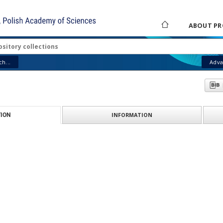
ABOUT PR
h...
Adva
INFORMATION
ION