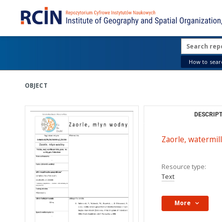
How to searc
OBJECT
DESCRIPT
Zaorle, watermill
Resource type:
Text
More