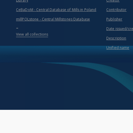
Library
Creator
CeBaDoM - Central Database of Mills in Poland
Contributor
millPOLstone - Central Millstones Database
Publisher
...
Date issued/cr
View all collections
Description
Unified name