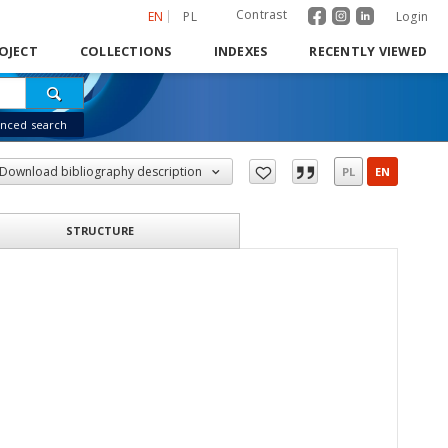
Contrast
EN
PL
Login
OJECT
COLLECTIONS
INDEXES
RECENTLY VIEWED
nced search
Download bibliography description
PL
EN
STRUCTURE