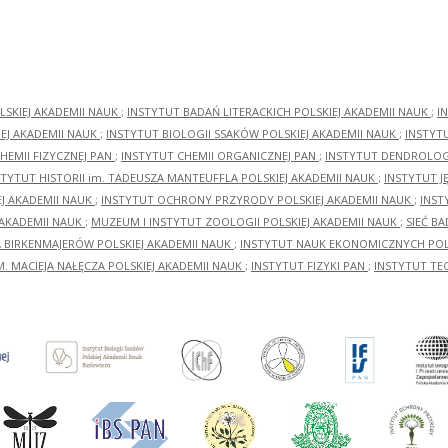
LSKIEJ AKADEMII NAUK
;
INSTYTUT BADAŃ LITERACKICH POLSKIEJ AKADEMII NAUK
;
I
EJ AKADEMII NAUK
;
INSTYTUT BIOLOGII SSAKÓW POLSKIEJ AKADEMII NAUK
;
INSTYT
HEMII FIZYCZNEJ PAN
;
INSTYTUT CHEMII ORGANICZNEJ PAN
;
INSTYTUT DENDROLOGI
STYTUT HISTORII im. TADEUSZA MANTEUFFLA POLSKIEJ AKADEMII NAUK
;
INSTYTUT J
EJ AKADEMII NAUK
;
INSTYTUT OCHRONY PRZYRODY POLSKIEJ AKADEMII NAUK
;
INST
 AKADEMII NAUK
;
MUZEUM I INSTYTUT ZOOLOGII POLSKIEJ AKADEMII NAUK
;
SIEĆ B
RA BIRKENMAJERÓW POLSKIEJ AKADEMII NAUK
;
INSTYTUT NAUK EKONOMICZNYCH POLS
M. MACIEJA NAŁĘCZA POLSKIEJ AKADEMII NAUK
;
INSTYTUT FIZYKI PAN
;
INSTYTUT TE