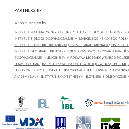
PARTNERSHIP:
Website created by
INSTYTUT MATEMATYCZNY PAN
;
INSTYTUT ARCHEOLOGII I ETNOLOGII PO
INSTYTUT BIOLOGII DOŚWIADCZALNEJ IM. MARCELEGO NENCKIEGO POLSKI
INSTYTUT CHEMII BIOORGANICZNEJ POLSKIEJ AKADEMII NAUK
;
INSTYTUT C
INSTYTUT GEOGRAFII I PRZESTRZENNEGO ZAGOSPODAROWANIA PAN
;
IN
DOŚWIADCZALNEJ I KLINICZNEJ IM.MIROSŁAWA MOSSAKOWSKIEGO POLSKI
SLAWISTYKI PAN
;
INSTYTUT SYSTEMATYKI I EWOLUCJI ZWIERZĄT POLSKIEJ
ELEKTRONICZNYCH
;
INSTYTUT HISTORII NAUKI IM. LUDWIKA I ALEKSAND
AKADEMII NAUK
;
INSTYTUT BIOCYBERNETYKI I INŻYNIERII BIOMEDYCZNEJ I