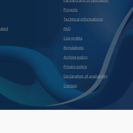
Partners and organization
Projects
Technical informations
eated
FAQ
Copyrights
Regulations
Archive policy
Privacy policy
Declaration of availability
Contact