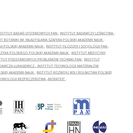
NSTYTUT BADAŃ SYSTEMOWYCH PAN
;
INSTYTUT BADAWCZY LEŚNICTWA
;
UT BOTANIKI IM. WŁADYSŁAWA SZAFERA POLSKIEJ AKADEMII NAUK
;
I POLSKIEJ AKADEMII NAUK
;
INSTYTUT FILOZOFII I SOCJOLOGII PAN
;
ĘZYKA POLSKIEGO POLSKIEJ AKADEMII NAUK
;
INSTYTUT MEDYCYNY
YTUT PODSTAWOWYCH PROBLEMÓW TECHNIKI PAN
;
INSTYTUT
ADAWCZA ŁUKASIEWICZ - INSTYTUT TECHNOLOGII MATERIAŁÓW
KIEJ AKADEMII NAUK
;
INSTYTUT ROZWOJU WSI I ROLNICTWA POLSKIEJ
CHNOLOGII BEZPIECZEŃSTWA „MORATEX”
;