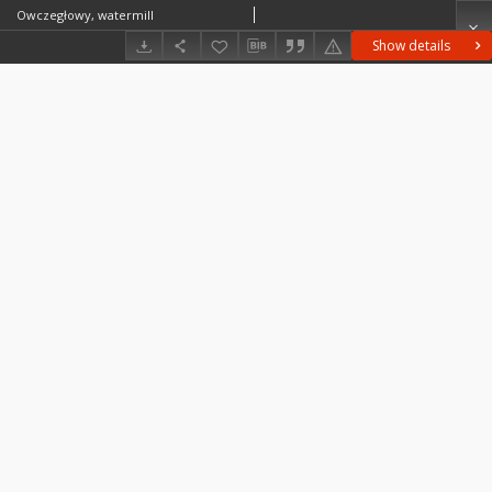
Owczegłowy, watermill
Show details