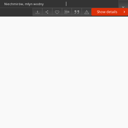
Niechmirów, młyn wodny
Show details