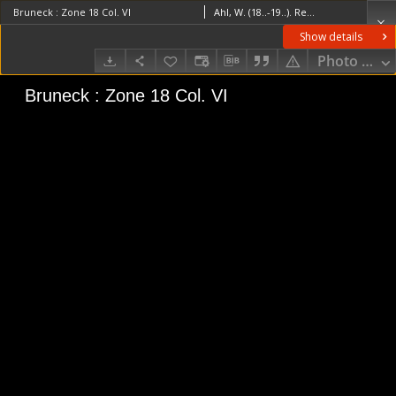
Bruneck : Zone 18 Col. VI
Ahl, W. (18..-19..). RedaktorKometer zu Trübein, Georg vonPeja, GeorgKaiserlich-Königliches Militär-Geographisches Institut (Wiedeń). Wydawca
Show details
Photo galle