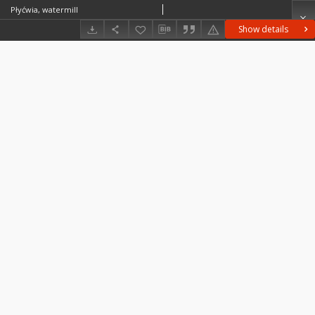
Płyćwia, watermill
Show details