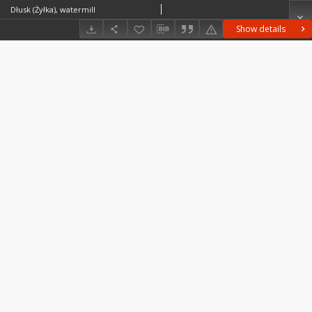
Dłusk (Żyłka), watermill
Show details