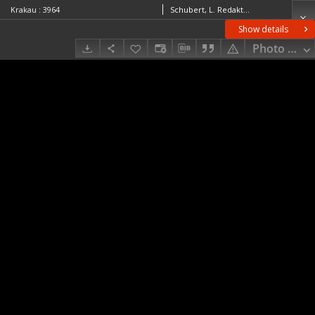
Krakau : 3964
Schubert, L. RedaktorJakubec, J. RedaktorLampe. RedaktorBayer, R.Thum, H. RedaktorKaiserlich-Königliches Militär-Geographisches Institut (Wiedeń). Wydawca
Show details
Photo galle