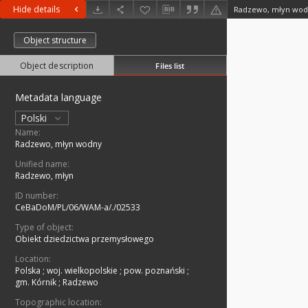
Hide details
Radzewo, młyn wo
Object structure
Object description
Files list
Metadata language
Polski
Name:
Radzewo, młyn wodny
Unified name:
Radzewo, młyn
ID number:
CeBaDoM/PL/06/WAM-a/./02533
Type of object:
Obiekt dziedzictwa przemysłowego
Location:
Polska
;
woj. wielkopolskie
;
pow. poznański
;
gm. Kórnik
;
Radzewo
Topographic location: