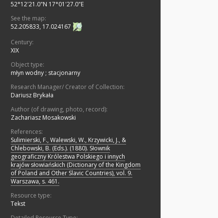
52°12'21.0"N 17°01'27.0"E
See the map:
52.205833, 17.024167
Century:
XIX
Object type:
młyn wodny
;
stacjonarny
Research Manager/ Creator of Collection:
Dariusz Brykała
Author (of drawing, photo, record):
Zachariasz Mosakowski
References:
Sulimierski, F., Walewski, W., Krzywicki, J., &
Chlebowski, B. (Eds.). (1880). Słownik
geograficzny Królestwa Polskiego i innych
krajów słowiańskich (Dictionary of the Kingdom
of Poland and Other Slavic Countries), vol. 9.
Warszawa, s. 461.
Resource type:
Tekst
Detailed Resource Type: