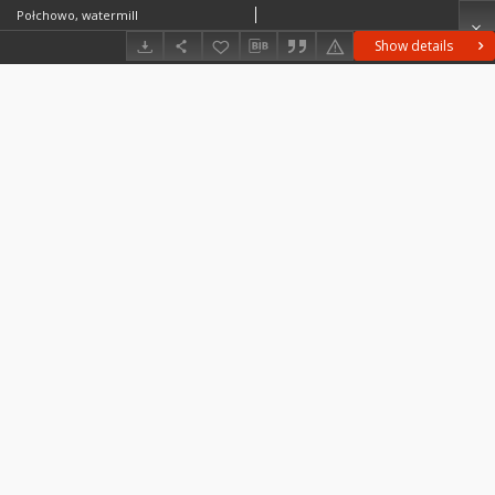
Połchowo, watermill
Show details