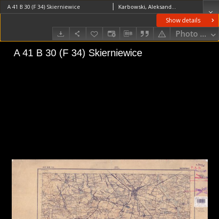
A 41 B 30 (F 34) Skierniewice
Karbowski, AleksanderTomaszczyk, Mieczysław (1893–1940)Grygorczuk, Szymon (1893–1986)Wojskowy Instytut Geograficzny (Warszawa). Instytucja sprawcza. Wydawca
Show details
Photo galle