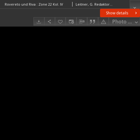
Rovereto und Riva : Zone 22 Kol. IV
Leitner, G. RedaktorKaiserlich-Königliches Militär-Geographisches Institut (Wiedeń). Instytucja sprawcza Wydawca
Show details
Photo galle