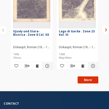
Ujsoły und Stara-
Lago di Garda : Zone 23
Ján
Bistrica : Zone 8 Col. XX
Kol. III
Dokaupil, Roman (18...- 19...). Redaktor
Dokaupil, Roman (18...- 19...). Redak
Jonak von Freyenwald, Richar
Dok
1906
1908
191
Obraz
Map/Atlas
Im
More
CONTACT