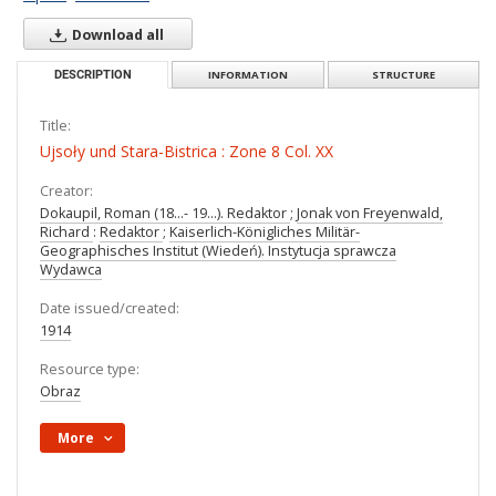
Download all
DESCRIPTION
INFORMATION
STRUCTURE
Title:
Ujsoły und Stara-Bistrica : Zone 8 Col. XX
Creator:
Dokaupil, Roman (18...- 19...). Redaktor
;
Jonak von Freyenwald,
Richard
:
Redaktor
;
Kaiserlich-Königliches Militär-
Geographisches Institut (Wiedeń). Instytucja sprawcza
Wydawca
Date issued/created:
1914
Resource type:
Obraz
More