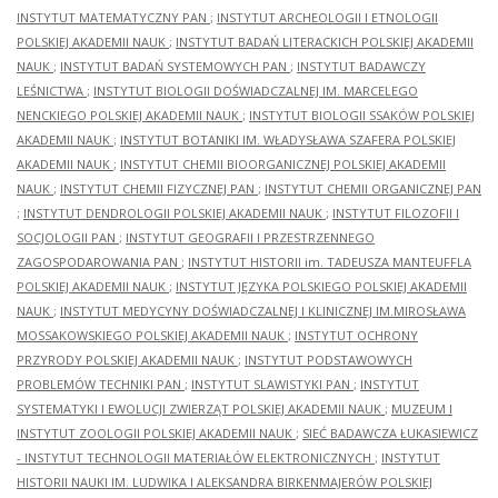
INSTYTUT MATEMATYCZNY PAN
;
INSTYTUT ARCHEOLOGII I ETNOLOGII
POLSKIEJ AKADEMII NAUK
;
INSTYTUT BADAŃ LITERACKICH POLSKIEJ AKADEMII
NAUK
;
INSTYTUT BADAŃ SYSTEMOWYCH PAN
;
INSTYTUT BADAWCZY
LEŚNICTWA
;
INSTYTUT BIOLOGII DOŚWIADCZALNEJ IM. MARCELEGO
NENCKIEGO POLSKIEJ AKADEMII NAUK
;
INSTYTUT BIOLOGII SSAKÓW POLSKIEJ
AKADEMII NAUK
;
INSTYTUT BOTANIKI IM. WŁADYSŁAWA SZAFERA POLSKIEJ
AKADEMII NAUK
;
INSTYTUT CHEMII BIOORGANICZNEJ POLSKIEJ AKADEMII
NAUK
;
INSTYTUT CHEMII FIZYCZNEJ PAN
;
INSTYTUT CHEMII ORGANICZNEJ PAN
;
INSTYTUT DENDROLOGII POLSKIEJ AKADEMII NAUK
;
INSTYTUT FILOZOFII I
SOCJOLOGII PAN
;
INSTYTUT GEOGRAFII I PRZESTRZENNEGO
ZAGOSPODAROWANIA PAN
;
INSTYTUT HISTORII im. TADEUSZA MANTEUFFLA
POLSKIEJ AKADEMII NAUK
;
INSTYTUT JĘZYKA POLSKIEGO POLSKIEJ AKADEMII
NAUK
;
INSTYTUT MEDYCYNY DOŚWIADCZALNEJ I KLINICZNEJ IM.MIROSŁAWA
MOSSAKOWSKIEGO POLSKIEJ AKADEMII NAUK
;
INSTYTUT OCHRONY
PRZYRODY POLSKIEJ AKADEMII NAUK
;
INSTYTUT PODSTAWOWYCH
PROBLEMÓW TECHNIKI PAN
;
INSTYTUT SLAWISTYKI PAN
;
INSTYTUT
SYSTEMATYKI I EWOLUCJI ZWIERZĄT POLSKIEJ AKADEMII NAUK
;
MUZEUM I
INSTYTUT ZOOLOGII POLSKIEJ AKADEMII NAUK
;
SIEĆ BADAWCZA ŁUKASIEWICZ
- INSTYTUT TECHNOLOGII MATERIAŁÓW ELEKTRONICZNYCH
;
INSTYTUT
HISTORII NAUKI IM. LUDWIKA I ALEKSANDRA BIRKENMAJERÓW POLSKIEJ