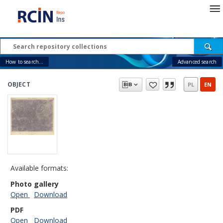
How to search...
Advanced search
OBJECT
PL
EN
Available formats:
Photo gallery
Open
Download
PDF
Open
Download