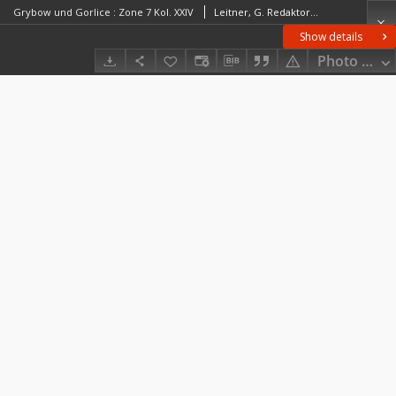
Grybow und Gorlice : Zone 7 Kol. XXIV
Leitner, G. RedaktorScharre. RedaktorPlatenik. Redaktor
Show details
Photo galle