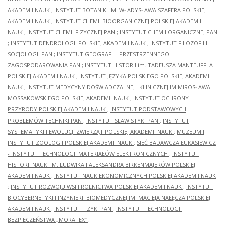
AKADEMII NAUK
;
INSTYTUT BOTANIKI IM. WŁADYSŁAWA SZAFERA POLSKIEJ
AKADEMII NAUK
;
INSTYTUT CHEMII BIOORGANICZNEJ POLSKIEJ AKADEMII
NAUK
;
INSTYTUT CHEMII FIZYCZNEJ PAN
;
INSTYTUT CHEMII ORGANICZNEJ PAN
;
INSTYTUT DENDROLOGII POLSKIEJ AKADEMII NAUK
;
INSTYTUT FILOZOFII I
SOCJOLOGII PAN
;
INSTYTUT GEOGRAFII I PRZESTRZENNEGO
ZAGOSPODAROWANIA PAN
;
INSTYTUT HISTORII im. TADEUSZA MANTEUFFLA
POLSKIEJ AKADEMII NAUK
;
INSTYTUT JĘZYKA POLSKIEGO POLSKIEJ AKADEMII
NAUK
;
INSTYTUT MEDYCYNY DOŚWIADCZALNEJ I KLINICZNEJ IM.MIROSŁAWA
MOSSAKOWSKIEGO POLSKIEJ AKADEMII NAUK
;
INSTYTUT OCHRONY
PRZYRODY POLSKIEJ AKADEMII NAUK
;
INSTYTUT PODSTAWOWYCH
PROBLEMÓW TECHNIKI PAN
;
INSTYTUT SLAWISTYKI PAN
;
INSTYTUT
SYSTEMATYKI I EWOLUCJI ZWIERZĄT POLSKIEJ AKADEMII NAUK
;
MUZEUM I
INSTYTUT ZOOLOGII POLSKIEJ AKADEMII NAUK
;
SIEĆ BADAWCZA ŁUKASIEWICZ
- INSTYTUT TECHNOLOGII MATERIAŁÓW ELEKTRONICZNYCH
;
INSTYTUT
HISTORII NAUKI IM. LUDWIKA I ALEKSANDRA BIRKENMAJERÓW POLSKIEJ
AKADEMII NAUK
;
INSTYTUT NAUK EKONOMICZNYCH POLSKIEJ AKADEMII NAUK
;
INSTYTUT ROZWOJU WSI I ROLNICTWA POLSKIEJ AKADEMII NAUK
;
INSTYTUT
BIOCYBERNETYKI I INŻYNIERII BIOMEDYCZNEJ IM. MACIEJA NAŁĘCZA POLSKIEJ
AKADEMII NAUK
;
INSTYTUT FIZYKI PAN
;
INSTYTUT TECHNOLOGII
BEZPIECZEŃSTWA „MORATEX”
;