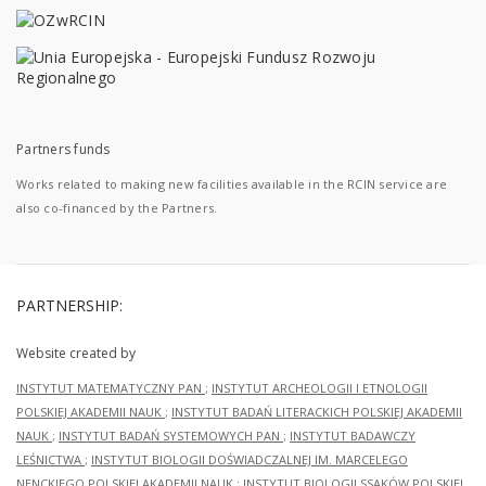
Partners funds
Works related to making new facilities available in the RCIN service are
also co-financed by the Partners.
PARTNERSHIP:
Website created by
INSTYTUT MATEMATYCZNY PAN
;
INSTYTUT ARCHEOLOGII I ETNOLOGII
POLSKIEJ AKADEMII NAUK
;
INSTYTUT BADAŃ LITERACKICH POLSKIEJ AKADEMII
NAUK
;
INSTYTUT BADAŃ SYSTEMOWYCH PAN
;
INSTYTUT BADAWCZY
LEŚNICTWA
;
INSTYTUT BIOLOGII DOŚWIADCZALNEJ IM. MARCELEGO
NENCKIEGO POLSKIEJ AKADEMII NAUK
;
INSTYTUT BIOLOGII SSAKÓW POLSKIEJ