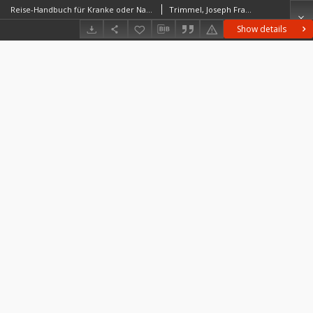
Reise-Handbuch für Kranke oder Naturfreunde, welche das Thal und Bildbad Gastein in naturhistorischer, archäologischer und pittoresker Hinsicht zu besuchen wünschen zu besuchen wünschen / hrsg. von Emil**.
Trimmel, Joseph Franz Emil (1786–1867)
Show details