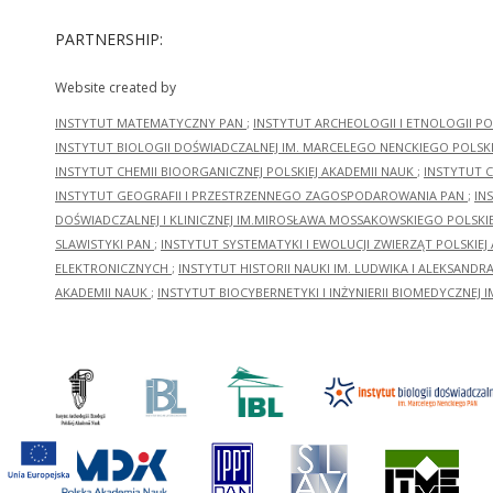
PARTNERSHIP:
Website created by
INSTYTUT MATEMATYCZNY PAN
;
INSTYTUT ARCHEOLOGII I ETNOLOGII PO
INSTYTUT BIOLOGII DOŚWIADCZALNEJ IM. MARCELEGO NENCKIEGO POLSKI
INSTYTUT CHEMII BIOORGANICZNEJ POLSKIEJ AKADEMII NAUK
;
INSTYTUT C
INSTYTUT GEOGRAFII I PRZESTRZENNEGO ZAGOSPODAROWANIA PAN
;
IN
DOŚWIADCZALNEJ I KLINICZNEJ IM.MIROSŁAWA MOSSAKOWSKIEGO POLSKI
SLAWISTYKI PAN
;
INSTYTUT SYSTEMATYKI I EWOLUCJI ZWIERZĄT POLSKIEJ
ELEKTRONICZNYCH
;
INSTYTUT HISTORII NAUKI IM. LUDWIKA I ALEKSAND
AKADEMII NAUK
;
INSTYTUT BIOCYBERNETYKI I INŻYNIERII BIOMEDYCZNEJ I