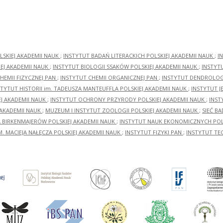
LSKIEJ AKADEMII NAUK
;
INSTYTUT BADAŃ LITERACKICH POLSKIEJ AKADEMII NAUK
;
I
EJ AKADEMII NAUK
;
INSTYTUT BIOLOGII SSAKÓW POLSKIEJ AKADEMII NAUK
;
INSTYT
HEMII FIZYCZNEJ PAN
;
INSTYTUT CHEMII ORGANICZNEJ PAN
;
INSTYTUT DENDROLOGI
STYTUT HISTORII im. TADEUSZA MANTEUFFLA POLSKIEJ AKADEMII NAUK
;
INSTYTUT J
EJ AKADEMII NAUK
;
INSTYTUT OCHRONY PRZYRODY POLSKIEJ AKADEMII NAUK
;
INST
 AKADEMII NAUK
;
MUZEUM I INSTYTUT ZOOLOGII POLSKIEJ AKADEMII NAUK
;
SIEĆ B
RA BIRKENMAJERÓW POLSKIEJ AKADEMII NAUK
;
INSTYTUT NAUK EKONOMICZNYCH POLS
M. MACIEJA NAŁĘCZA POLSKIEJ AKADEMII NAUK
;
INSTYTUT FIZYKI PAN
;
INSTYTUT TE