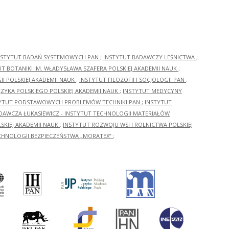
NSTYTUT BADAŃ SYSTEMOWYCH PAN
;
INSTYTUT BADAWCZY LEŚNICTWA
;
UT BOTANIKI IM. WŁADYSŁAWA SZAFERA POLSKIEJ AKADEMII NAUK
;
I POLSKIEJ AKADEMII NAUK
;
INSTYTUT FILOZOFII I SOCJOLOGII PAN
;
ĘZYKA POLSKIEGO POLSKIEJ AKADEMII NAUK
;
INSTYTUT MEDYCYNY
YTUT PODSTAWOWYCH PROBLEMÓW TECHNIKI PAN
;
INSTYTUT
ADAWCZA ŁUKASIEWICZ - INSTYTUT TECHNOLOGII MATERIAŁÓW
KIEJ AKADEMII NAUK
;
INSTYTUT ROZWOJU WSI I ROLNICTWA POLSKIEJ
CHNOLOGII BEZPIECZEŃSTWA „MORATEX”
;