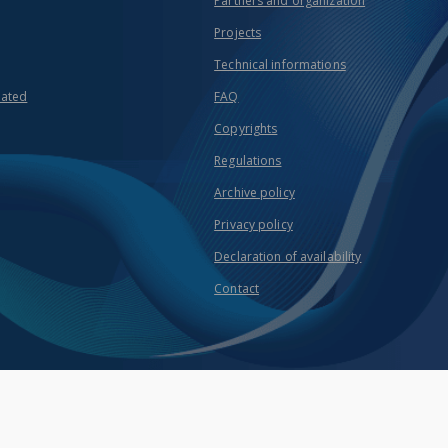
Partners and organization
Projects
Technical informations
eated
FAQ
Copyrights
Regulations
Archive policy
Privacy policy
Declaration of availability
Contact