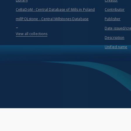
Library
Creator
CeBaDoM - Central Database of Mills in Poland
Contributor
millPOLstone - Central Millstones Database
Publisher
...
Date issued/cr
View all collections
Description
Unified name