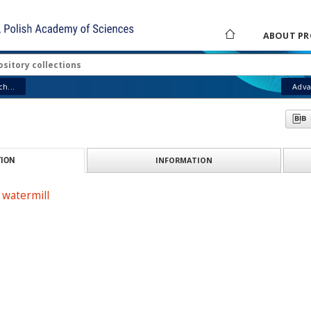
ABOUT PR
h...
Adva
INFORMATION
ION
 watermill