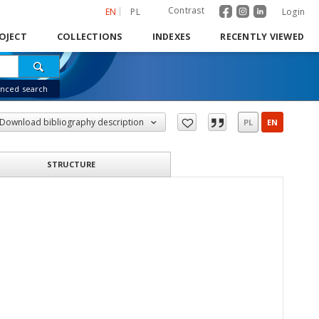
Contrast
EN
PL
Login
OJECT
COLLECTIONS
INDEXES
RECENTLY VIEWED
nced search
Download bibliography description
PL
EN
STRUCTURE