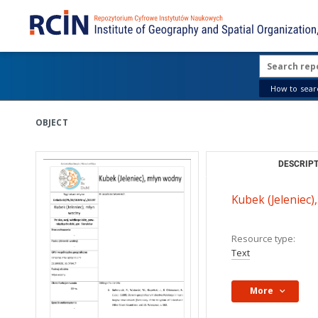
How to searc
OBJECT
DESCRIPT
Kubek (Jeleniec),
Resource type:
Text
More